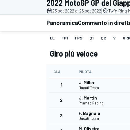
2022 MotoGP GP del Giap
MOTOGP
WEC
|
23 set 2022 al 25 set 2022
Twin Ring M
Panoramica
Commento in dirett
EL
FP1
FP2
Q1
Q2
V
GRI
Giro più veloce
CLA
PILOTA
WRC
J. Miller
1
Ducati Team
J. Martin
2
Pramac Racing
F. Bagnaia
3
Ducati Team
M. Oliveira