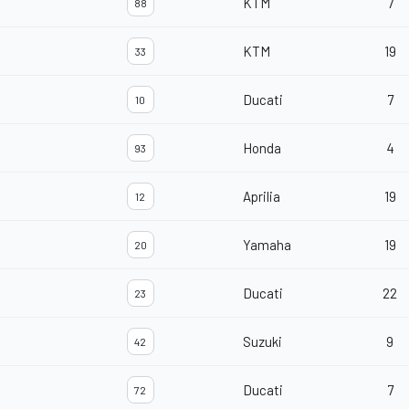
KTM
7
88
KTM
19
33
Ducati
7
10
Honda
4
93
Aprilia
19
12
Yamaha
19
20
Ducati
22
23
Suzuki
9
42
Ducati
7
72