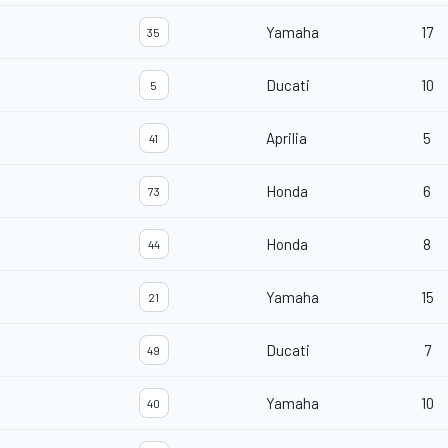
Yamaha
17
35
Ducati
10
5
Aprilia
5
41
Honda
6
73
Honda
8
44
Yamaha
15
21
Ducati
7
49
Yamaha
10
40