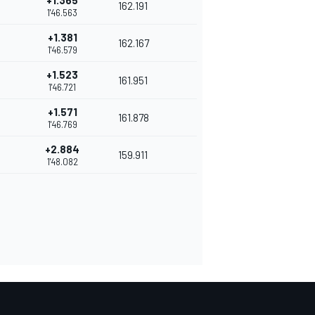
+1.365
162.191
1'46.563
+1.381
162.167
1'46.579
+1.523
161.951
1'46.721
+1.571
161.878
1'46.769
+2.884
159.911
1'48.082