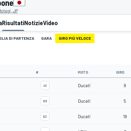
pone
otegi, JP
a
Risultati
Notizie
Video
GLIA DI PARTENZA
GARA
GIRO PIÙ VELOCE
#
MOTO
GIRO
Ducati
9
43
Ducati
5
89
Ducati
19
63