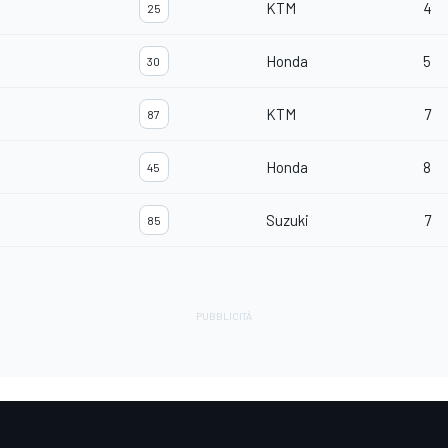
KTM
4
25
Honda
5
30
KTM
7
87
Honda
8
45
Suzuki
7
85