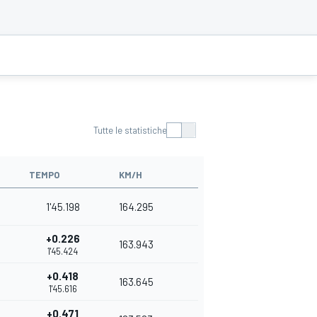
Tutte le statistiche
TEMPO
KM/H
1'45.198
164.295
+0.226
163.943
1'45.424
+0.418
163.645
1'45.616
+0.471