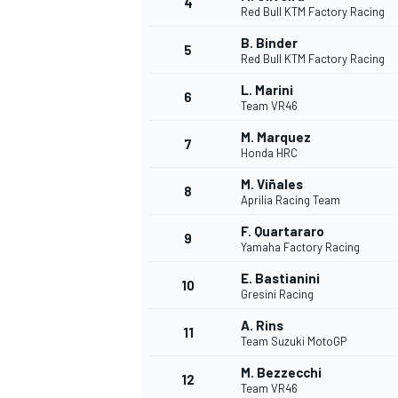
4
Red Bull KTM Factory Racing
B. Binder
5
Red Bull KTM Factory Racing
L. Marini
6
Team VR46
M. Marquez
7
Honda HRC
M. Viñales
8
Aprilia Racing Team
F. Quartararo
9
Yamaha Factory Racing
E. Bastianini
10
Gresini Racing
A. Rins
11
Team Suzuki MotoGP
M. Bezzecchi
MONOPOSTO
12
Team VR46