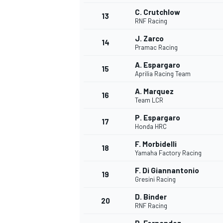
C. Crutchlow
13
RNF Racing
J. Zarco
14
Pramac Racing
A. Espargaro
15
Aprilia Racing Team
A. Marquez
16
Team LCR
P. Espargaro
17
Honda HRC
F. Morbidelli
18
Yamaha Factory Racing
F. Di Giannantonio
19
Gresini Racing
D. Binder
20
RNF Racing