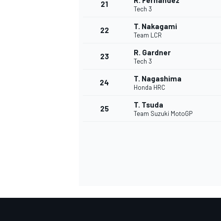
R. Fernandez
21
Tech 3
T. Nakagami
22
Team LCR
R. Gardner
23
Tech 3
T. Nagashima
24
Honda HRC
T. Tsuda
25
Team Suzuki MotoGP
ENDURANCE/GT