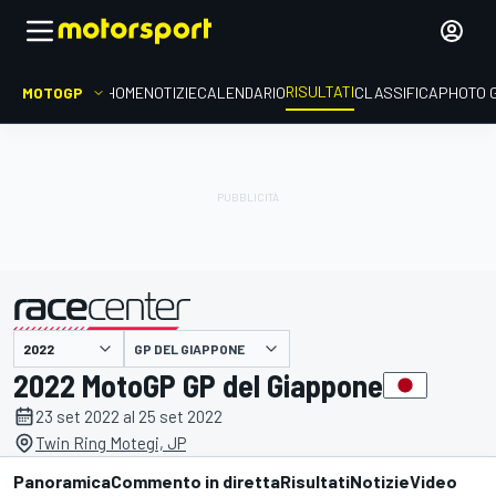
RISULTATI
MOTOGP
HOME
NOTIZIE
CALENDARIO
CLASSIFICA
PHOTO 
GP DEL GIAPPONE
presentato da
2022 MotoGP GP del Giappone
23 set 2022 al 25 set 2022
Twin Ring Motegi, JP
Panoramica
Commento in diretta
Risultati
Notizie
Video