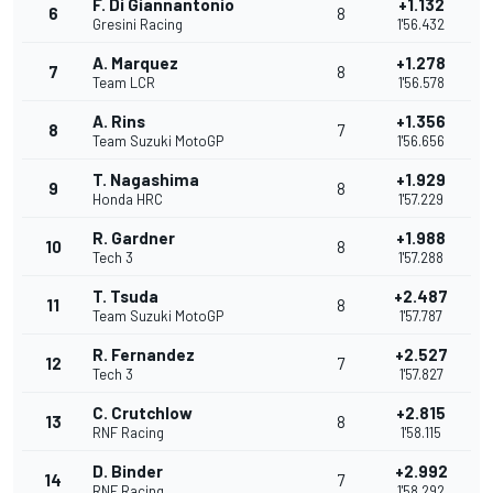
F. Di Giannantonio
+1.132
6
8
Gresini Racing
1'56.432
A. Marquez
+1.278
7
8
Team LCR
1'56.578
A. Rins
+1.356
8
7
Team Suzuki MotoGP
1'56.656
T. Nagashima
+1.929
9
8
Honda HRC
1'57.229
R. Gardner
+1.988
10
8
Tech 3
1'57.288
T. Tsuda
+2.487
11
8
Team Suzuki MotoGP
1'57.787
R. Fernandez
+2.527
12
7
Tech 3
1'57.827
C. Crutchlow
+2.815
13
8
RNF Racing
1'58.115
D. Binder
+2.992
14
7
RNF Racing
1'58.292