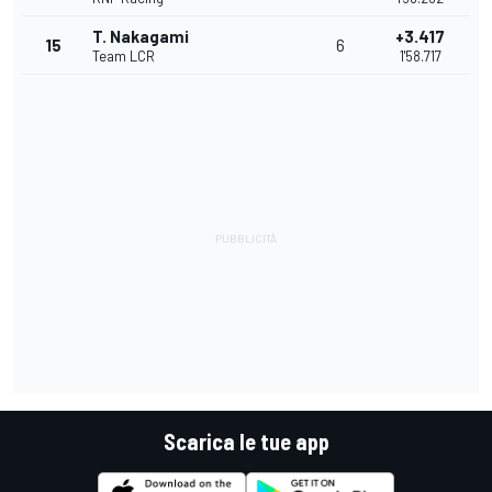
T. Nakagami
+3.417
15
6
Team LCR
1'58.717
Scarica le tue app