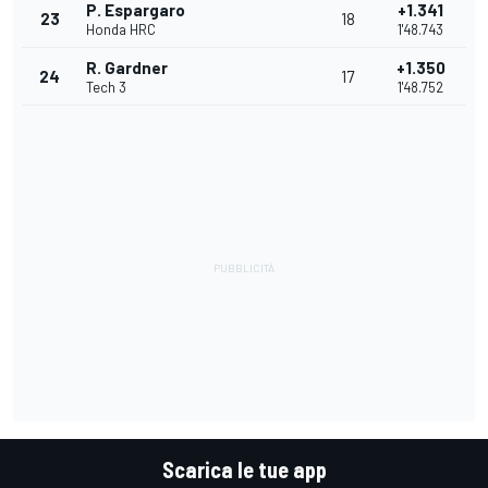
P. Espargaro
+1.341
23
18
Honda HRC
1'48.743
R. Gardner
+1.350
24
17
Tech 3
1'48.752
Scarica le tue app