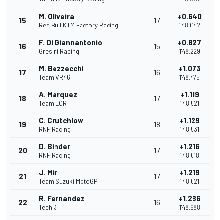
M. Oliveira
+0.640
15
17
Red Bull KTM Factory Racing
1'48.042
F. Di Giannantonio
+0.827
16
15
Gresini Racing
1'48.229
M. Bezzecchi
+1.073
17
16
Team VR46
1'48.475
A. Marquez
+1.119
18
17
Team LCR
1'48.521
C. Crutchlow
+1.129
19
18
RNF Racing
1'48.531
D. Binder
+1.216
20
17
RNF Racing
1'48.618
J. Mir
+1.219
21
17
Team Suzuki MotoGP
1'48.621
R. Fernandez
+1.286
22
16
Tech 3
1'48.688