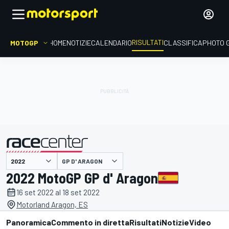
RISULTATI
MOTOGP
HOME
NOTIZIE
CALENDARIO
CLASSIFICA
PHOTO 
GP D' ARAGON
presentato da
2022 MotoGP GP d' Aragon
16 set 2022 al 18 set 2022
Motorland Aragon, ES
Panoramica
Commento in diretta
Risultati
Notizie
Video