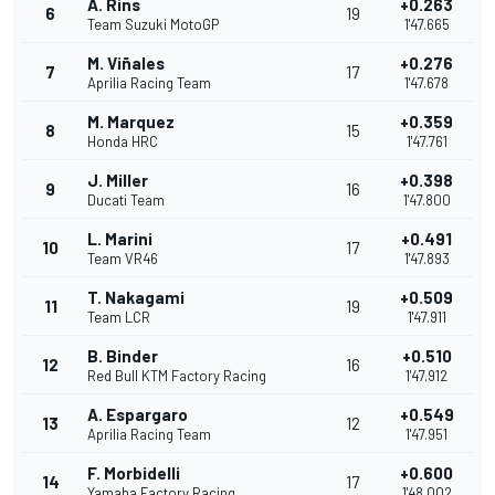
A. Rins
+0.263
6
19
Team Suzuki MotoGP
1'47.665
M. Viñales
+0.276
7
17
Aprilia Racing Team
1'47.678
M. Marquez
+0.359
8
15
Honda HRC
1'47.761
J. Miller
+0.398
9
16
Ducati Team
1'47.800
L. Marini
+0.491
10
17
Team VR46
1'47.893
T. Nakagami
+0.509
11
19
Team LCR
1'47.911
B. Binder
+0.510
12
16
Red Bull KTM Factory Racing
1'47.912
A. Espargaro
+0.549
13
12
Aprilia Racing Team
1'47.951
F. Morbidelli
+0.600
14
17
Yamaha Factory Racing
1'48.002