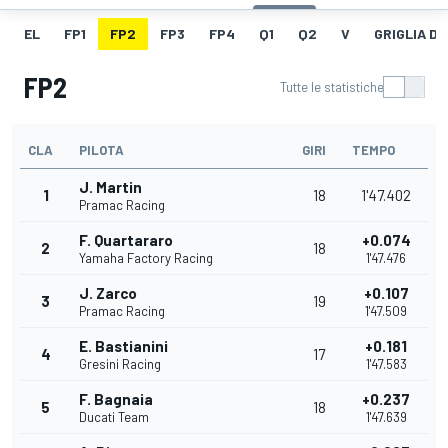
EL
FP1
FP2
FP3
FP4
Q1
Q2
V
GRIGLIA D
FP2
Tutte le statistiche
CLA
PILOTA
GIRI
TEMPO
J. Martin
1
18
1'47.402
Pramac Racing
F. Quartararo
+0.074
2
18
Yamaha Factory Racing
1'47.476
J. Zarco
+0.107
3
19
Pramac Racing
1'47.509
E. Bastianini
+0.181
4
17
Gresini Racing
1'47.583
F. Bagnaia
+0.237
5
18
Ducati Team
1'47.639