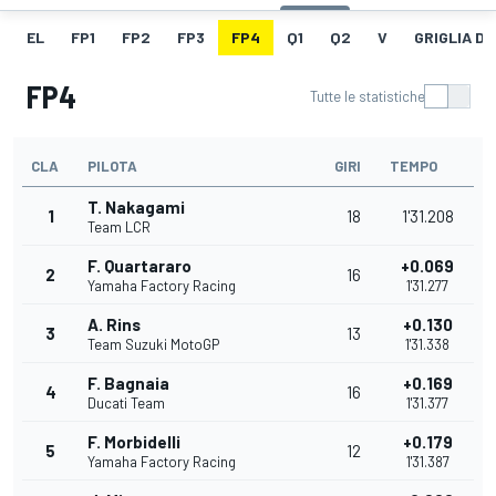
EL
FP1
FP2
FP3
FP4
Q1
Q2
V
GRIGLIA D
FP4
Tutte le statistiche
CLA
PILOTA
GIRI
TEMPO
T. Nakagami
1
18
1'31.208
Team LCR
F. Quartararo
+0.069
2
16
Yamaha Factory Racing
1'31.277
A. Rins
+0.130
3
13
Team Suzuki MotoGP
1'31.338
F. Bagnaia
+0.169
4
16
Ducati Team
1'31.377
F. Morbidelli
+0.179
5
12
Yamaha Factory Racing
1'31.387