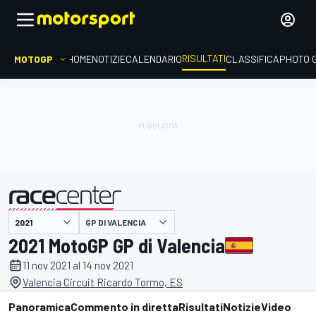
RISULTATI
MOTOGP
HOME
NOTIZIE
CALENDARIO
CLASSIFICA
PHOTO 
GP DI VALENCIA
presentato da
2021 MotoGP GP di Valencia
11 nov 2021 al 14 nov 2021
Valencia Circuit Ricardo Tormo, ES
Panoramica
Commento in diretta
Risultati
Notizie
Video