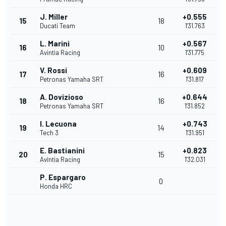
J. Miller
+0.555
15
18
Ducati Team
1'31.763
L. Marini
+0.567
16
10
Avintia Racing
1'31.775
V. Rossi
+0.609
17
16
Petronas Yamaha SRT
1'31.817
A. Dovizioso
+0.644
18
16
Petronas Yamaha SRT
1'31.852
I. Lecuona
+0.743
19
14
Tech 3
1'31.951
E. Bastianini
+0.823
20
15
Avintia Racing
1'32.031
P. Espargaro
0
Honda HRC