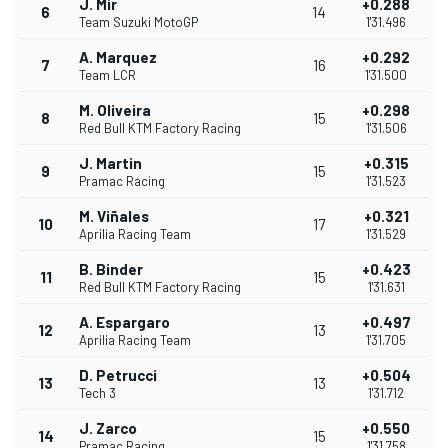
J. Mir
+0.288
6
14
Team Suzuki MotoGP
1'31.496
A. Marquez
+0.292
7
16
Team LCR
1'31.500
M. Oliveira
+0.298
8
15
Red Bull KTM Factory Racing
1'31.506
J. Martin
+0.315
9
15
Pramac Racing
1'31.523
M. Viñales
+0.321
10
17
Aprilia Racing Team
1'31.529
B. Binder
+0.423
11
15
Red Bull KTM Factory Racing
1'31.631
A. Espargaro
+0.497
12
13
Aprilia Racing Team
1'31.705
D. Petrucci
+0.504
13
13
Tech 3
1'31.712
J. Zarco
+0.550
14
15
Pramac Racing
1'31.758