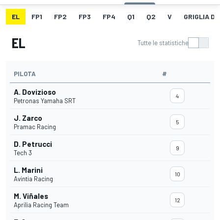
EL
FP1
FP2
FP3
FP4
Q1
Q2
V
GRIGLIA D
EL
Tutte le statistiche
PILOTA
#
A. Dovizioso
4
Petronas Yamaha SRT
J. Zarco
5
Pramac Racing
D. Petrucci
9
Tech 3
L. Marini
10
Avintia Racing
M. Viñales
12
Aprilia Racing Team