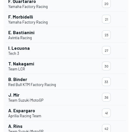
F. Quartararo
20
Yamaha Factory Racing
F. Morbidelli
21
Yamaha Factory Racing
E. Bastianini
23
Avintia Racing
I. Lecuona
27
Tech 3
T. Nakagami
30
Team LCR
B. Binder
33
Red Bull KTM Factory Racing
J. Mir
36
Team Suzuki MotoGP
A. Espargaro
41
Aprilia Racing Team
A. Rins
42
Team Suzuki MotoGP