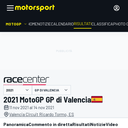
RISULTATI
MOTOGP
HOME
NOTIZIE
CALENDARIO
CLASSIFICA
PHOTO 
GP DI VALENCIA
presentato da
2021 MotoGP GP di Valencia
11 nov 2021 al 14 nov 2021
Valencia Circuit Ricardo Tormo, ES
Panoramica
Commento in diretta
Risultati
Notizie
Video