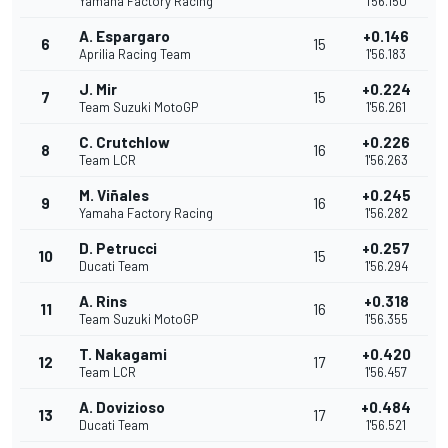
Yamaha Factory Racing
1'56.150
A. Espargaro
+0.146
6
15
Aprilia Racing Team
1'56.183
J. Mir
+0.224
7
15
Team Suzuki MotoGP
1'56.261
C. Crutchlow
+0.226
8
16
Team LCR
1'56.263
M. Viñales
+0.245
9
16
Yamaha Factory Racing
1'56.282
D. Petrucci
+0.257
10
15
Ducati Team
1'56.294
A. Rins
+0.318
11
16
Team Suzuki MotoGP
1'56.355
T. Nakagami
+0.420
12
17
Team LCR
1'56.457
A. Dovizioso
+0.484
13
17
Ducati Team
1'56.521