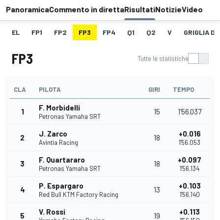
Panoramica
Commento in diretta
Risultati
Notizie
Video
EL
FP1
FP2
FP3
FP4
Q1
Q2
V
GRIGLIA D
FP3
Tutte le statistiche
CLA
PILOTA
GIRI
TEMPO
F. Morbidelli
1
15
1'56.037
Petronas Yamaha SRT
J. Zarco
+0.016
2
18
Avintia Racing
1'56.053
F. Quartararo
+0.097
3
18
Petronas Yamaha SRT
1'56.134
P. Espargaro
+0.103
4
13
Red Bull KTM Factory Racing
1'56.140
V. Rossi
+0.113
5
19