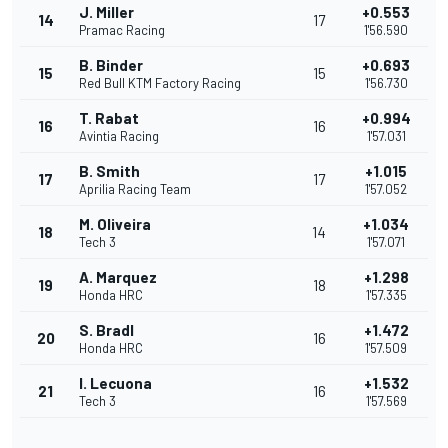
J. Miller
+0.553
14
17
Pramac Racing
1'56.590
B. Binder
+0.693
15
15
Red Bull KTM Factory Racing
1'56.730
T. Rabat
+0.994
16
16
Avintia Racing
1'57.031
B. Smith
+1.015
17
17
Aprilia Racing Team
1'57.052
M. Oliveira
+1.034
18
14
Tech 3
1'57.071
A. Marquez
+1.298
19
18
Honda HRC
1'57.335
S. Bradl
+1.472
20
16
Honda HRC
1'57.509
I. Lecuona
+1.532
21
16
Tech 3
1'57.569