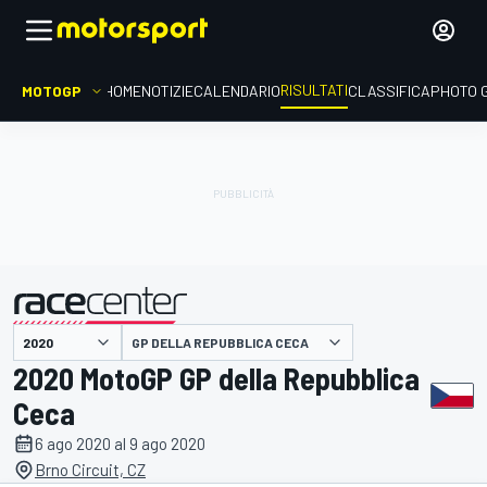
RISULTATI
MOTOGP
HOME
NOTIZIE
CALENDARIO
CLASSIFICA
PHOTO 
GP DELLA REPUBBLICA CECA
presentato da
2020 MotoGP GP della Repubblica
Ceca
6 ago 2020 al 9 ago 2020
Brno Circuit, CZ