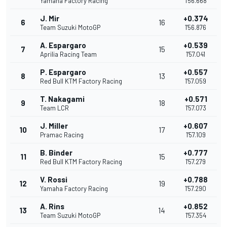
Yamaha Factory Racing
1'56.668
J. Mir
+0.374
6
16
Team Suzuki MotoGP
1'56.876
A. Espargaro
+0.539
7
15
Aprilia Racing Team
1'57.041
P. Espargaro
+0.557
8
13
Red Bull KTM Factory Racing
1'57.059
T. Nakagami
+0.571
9
18
Team LCR
1'57.073
J. Miller
+0.607
10
17
Pramac Racing
1'57.109
B. Binder
+0.777
11
15
Red Bull KTM Factory Racing
1'57.279
V. Rossi
+0.788
12
19
Yamaha Factory Racing
1'57.290
A. Rins
+0.852
13
14
Team Suzuki MotoGP
1'57.354