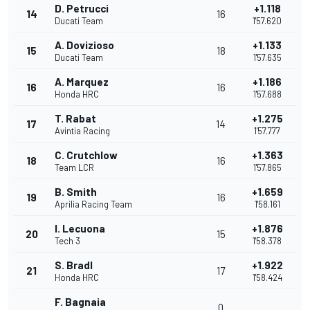
D. Petrucci
+1.118
14
16
Ducati Team
1'57.620
A. Dovizioso
+1.133
15
18
Ducati Team
1'57.635
A. Marquez
+1.186
16
16
Honda HRC
1'57.688
T. Rabat
+1.275
17
14
Avintia Racing
1'57.777
C. Crutchlow
+1.363
18
16
Team LCR
1'57.865
B. Smith
+1.659
19
16
Aprilia Racing Team
1'58.161
I. Lecuona
+1.876
20
15
Tech 3
1'58.378
S. Bradl
+1.922
21
17
Honda HRC
1'58.424
F. Bagnaia
0