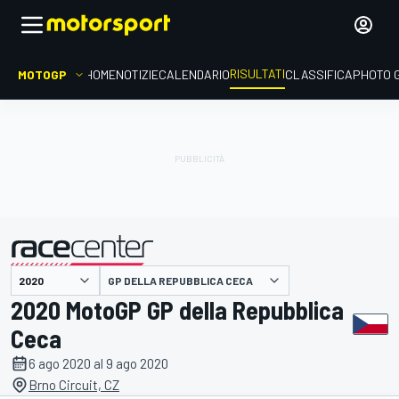
RISULTATI
MOTOGP
HOME
NOTIZIE
CALENDARIO
CLASSIFICA
PHOTO 
GP DELLA REPUBBLICA CECA
presentato da
2020 MotoGP GP della Repubblica
Ceca
6 ago 2020 al 9 ago 2020
Brno Circuit, CZ