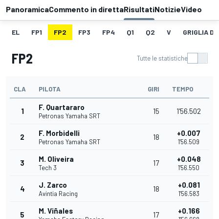
Panoramica
Commento in diretta
Risultati
Notizie
Video
EL
FP1
FP2
FP3
FP4
Q1
Q2
V
GRIGLIA D
FP2
Tutte le statistiche
CLA
PILOTA
GIRI
TEMPO
F. Quartararo
1
15
1'56.502
Petronas Yamaha SRT
F. Morbidelli
+0.007
2
18
Petronas Yamaha SRT
1'56.509
M. Oliveira
+0.048
3
17
Tech 3
1'56.550
J. Zarco
+0.081
4
18
Avintia Racing
1'56.583
M. Viñales
+0.166
5
17