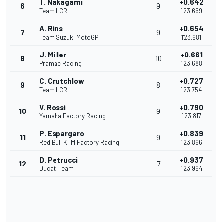
T. Nakagami
+0.642
6
9
Team LCR
1'23.669
A. Rins
+0.654
7
9
Team Suzuki MotoGP
1'23.681
J. Miller
+0.661
8
10
Pramac Racing
1'23.688
C. Crutchlow
+0.727
9
8
Team LCR
1'23.754
V. Rossi
+0.790
10
9
Yamaha Factory Racing
1'23.817
P. Espargaro
+0.839
11
9
Red Bull KTM Factory Racing
1'23.866
D. Petrucci
+0.937
12
7
Ducati Team
1'23.964