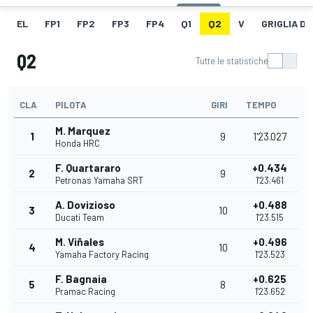
EL
FP1
FP2
FP3
FP4
Q1
Q2
V
GRIGLIA D
Q2
Tutte le statistiche
CLA
PILOTA
GIRI
TEMPO
M. Marquez
1
9
1'23.027
Honda HRC
F. Quartararo
+0.434
2
9
Petronas Yamaha SRT
1'23.461
A. Dovizioso
+0.488
3
10
Ducati Team
1'23.515
M. Viñales
+0.496
4
10
Yamaha Factory Racing
1'23.523
F. Bagnaia
+0.625
5
8
Pramac Racing
1'23.652