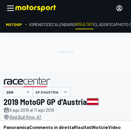
RISULTATI
MOTOGP
HOME
NOTIZIE
CALENDARIO
CLASSIFICA
PHOTO 
GP D'AUSTRIA
presentato da
2019 MotoGP GP d'Austria
9 ago 2019 al 11 ago 2019
Red Bull Ring, AT
Panoramica
Commento in diretta
Risultati
Notizie
Video