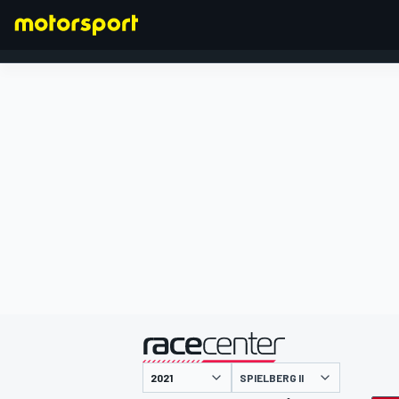
FORMULA 1
presentato da
SPIELBERG II