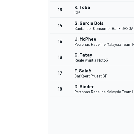
K. Toba
13
CIP
S. Garcia Dols
14
Santander Consumer Bank GASGA
J. McPhee
15
Petronas Raceline Malaysia Team 
C. Tatay
16
Reale Avintia Moto3
F. Salač
17
CarXpert PruestlGP
D. Binder
18
Petronas Raceline Malaysia Team 