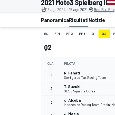
2021 Moto3 Spielberg II
MOTOGP
WEC
|
13 ago 2021 al 15 ago 2021
Red Bull Rin
Panoramica
Risultati
Notizie
EL
FP1
FP2
FP3
Q1
Q2
V
Q2
CLA
PILOTA
WRC
R. Fenati
1
Sterilgarda Max Racing Team
T. Suzuki
2
SIC58 Squadra Corse
J. Alcoba
3
Indonesian Racing Team Gresini M
J. Masia