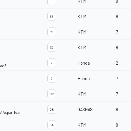
KTM
8
5
KTM
8
53
KTM
7
71
KTM
8
37
Honda
2
2
oto3
Honda
7
7
KTM
7
82
GASGAS
8
28
S Aspar Team
KTM
8
54