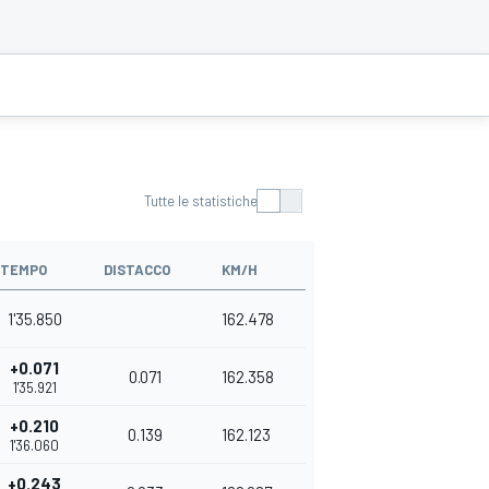
Tutte le statistiche
TEMPO
DISTACCO
KM/H
1'35.850
162.478
+0.071
0.071
162.358
1'35.921
+0.210
0.139
162.123
1'36.060
+0.243