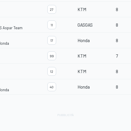
KTM
8
27
GASGAS
8
11
S Aspar Team
Honda
8
17
Honda
KTM
7
99
KTM
8
12
Honda
8
40
Honda