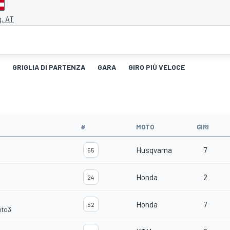
g, AT
GRIGLIA DI PARTENZA
GARA
GIRO PIÙ VELOCE
#
MOTO
GIRI
Husqvarna
7
55
Honda
2
24
Honda
7
52
oto3