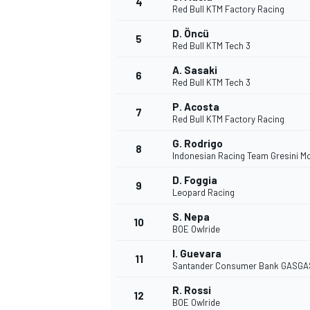
4
Red Bull KTM Factory Racing
D. Öncü
5
Red Bull KTM Tech 3
A. Sasaki
6
Red Bull KTM Tech 3
P. Acosta
7
Red Bull KTM Factory Racing
G. Rodrigo
8
Indonesian Racing Team Gresini M
D. Foggia
9
Leopard Racing
S. Nepa
10
BOE Owlride
I. Guevara
11
Santander Consumer Bank GASGA
R. Rossi
MONOPOSTO
12
BOE Owlride