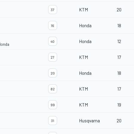
KTM
20
37
Honda
18
16
Honda
12
40
Honda
KTM
17
27
Honda
18
20
KTM
17
82
KTM
19
99
Husqvarna
20
31