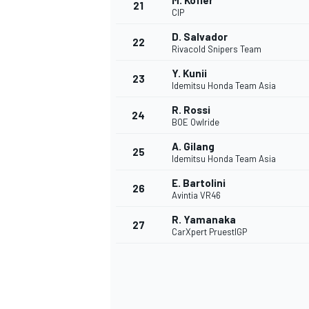
M. Kofler
21
CIP
D. Salvador
22
Rivacold Snipers Team
Y. Kunii
23
Idemitsu Honda Team Asia
R. Rossi
24
BOE Owlride
A. Gilang
25
Idemitsu Honda Team Asia
E. Bartolini
26
Avintia VR46
R. Yamanaka
27
CarXpert PruestlGP
ENDURANCE/GT