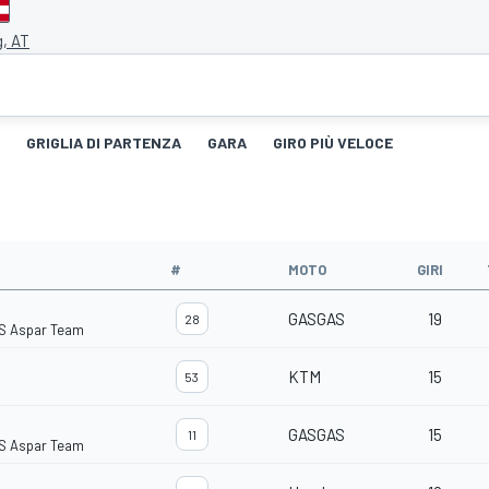
g, AT
GRIGLIA DI PARTENZA
GARA
GIRO PIÙ VELOCE
#
MOTO
GIRI
GASGAS
19
28
S Aspar Team
KTM
15
53
GASGAS
15
11
S Aspar Team