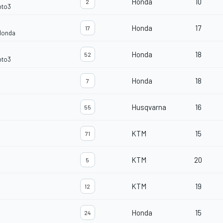
Honda
10
2
oto3
Honda
17
17
Honda
Honda
18
52
oto3
Honda
18
7
Husqvarna
16
55
KTM
15
71
KTM
20
5
KTM
19
12
Honda
15
24