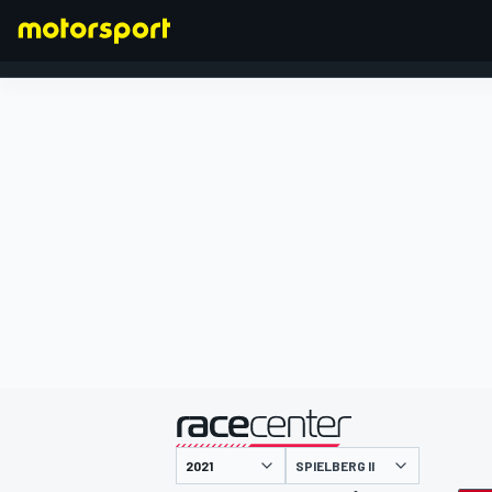
FORMULA 1
presentato da
SPIELBERG II