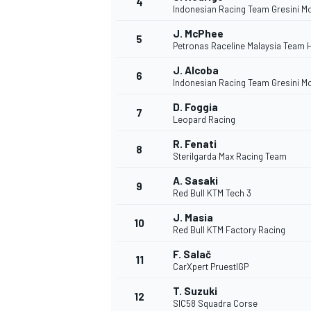
4
Indonesian Racing Team Gresini M
J. McPhee
5
Petronas Raceline Malaysia Team 
J. Alcoba
6
Indonesian Racing Team Gresini M
D. Foggia
7
Leopard Racing
R. Fenati
8
Sterilgarda Max Racing Team
A. Sasaki
9
Red Bull KTM Tech 3
J. Masia
10
Red Bull KTM Factory Racing
F. Salač
11
CarXpert PruestlGP
T. Suzuki
MONOPOSTO
12
SIC58 Squadra Corse