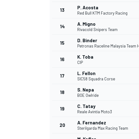
P. Acosta
13
Red Bull KTM Factory Racing
A. Migno
14
Rivacold Snipers Team
D. Binder
15
Petronas Raceline Malaysia Team 
K. Toba
16
CIP
L. Fellon
17
SIC58 Squadra Corse
S. Nepa
18
BOE Owlride
C. Tatay
19
Reale Avintia Moto3
A. Fernandez
20
Sterilgarda Max Racing Team