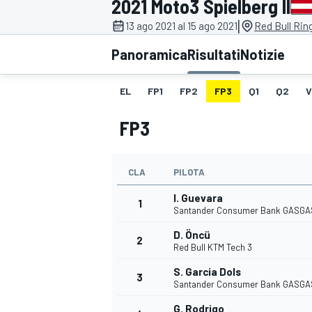
2021 Moto3 Spielberg II
MOTOGP
WEC
|
13 ago 2021 al 15 ago 2021
Red Bull Rin
Panoramica
Risultati
Notizie
EL
FP1
FP2
FP3
Q1
Q2
V
FP3
CLA
PILOTA
WRC
I. Guevara
1
Santander Consumer Bank GASGA
D. Öncü
2
Red Bull KTM Tech 3
S. Garcia Dols
3
Santander Consumer Bank GASGA
G. Rodrigo