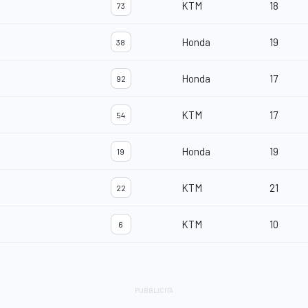
KTM
18
73
Honda
19
38
Honda
17
92
KTM
17
54
Honda
19
19
KTM
21
22
KTM
10
6