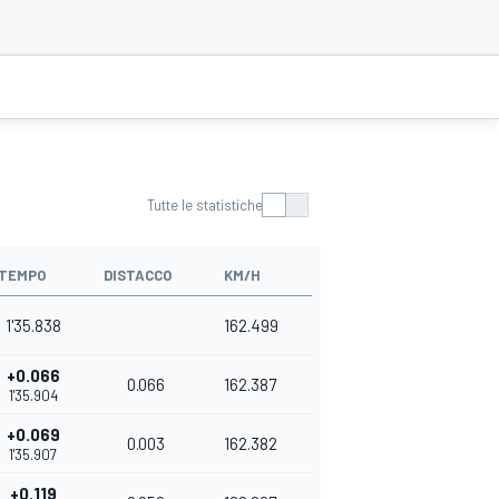
Tutte le statistiche
TEMPO
DISTACCO
KM/H
1'35.838
162.499
+0.066
0.066
162.387
1'35.904
+0.069
0.003
162.382
1'35.907
+0.119