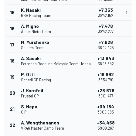
K. Masaki
+7.353
15
1
RBA Racing Team
38'42.152
A. Migno
+7.478
16
Ángel Nieto Team
38'42.277
M. Yurchenko
+7.626
17
Snipers Team
38'42.425
A. Sasaki
+13.843
18
Petronas Raceline Malaysia Team Honda
38'48.642
P. Ottl
+19.992
19
Schedl GP Racing
38'54.791
J. Kornfeil
+26.678
20
Prustel GP
39'01.477
S. Nepa
+34.184
21
CIP
39'08.983
A. Wongthananon
+34.468
22
VR46 Master Camp Team
39'09.267