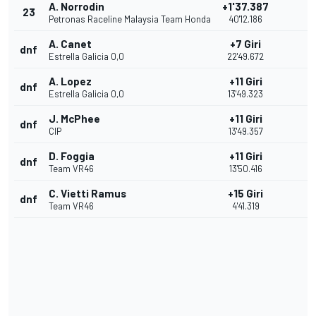
A. Norrodin
+1'37.387
23
Petronas Raceline Malaysia Team Honda
40'12.186
A. Canet
+7 Giri
dnf
Estrella Galicia 0,0
22'49.672
A. Lopez
+11 Giri
dnf
Estrella Galicia 0,0
13'49.323
J. McPhee
+11 Giri
dnf
CIP
13'49.357
D. Foggia
+11 Giri
dnf
Team VR46
13'50.416
C. Vietti Ramus
+15 Giri
dnf
Team VR46
4'41.319