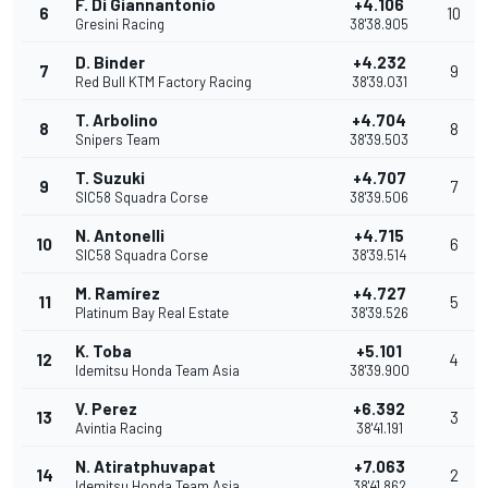
F. Di Giannantonio
+4.106
6
10
Gresini Racing
38'38.905
D. Binder
+4.232
7
9
Red Bull KTM Factory Racing
38'39.031
T. Arbolino
+4.704
8
8
Snipers Team
38'39.503
T. Suzuki
+4.707
9
7
SIC58 Squadra Corse
38'39.506
N. Antonelli
+4.715
10
6
SIC58 Squadra Corse
38'39.514
M. Ramírez
+4.727
11
5
Platinum Bay Real Estate
38'39.526
K. Toba
+5.101
12
4
Idemitsu Honda Team Asia
38'39.900
V. Perez
+6.392
13
3
Avintia Racing
38'41.191
N. Atiratphuvapat
+7.063
14
2
Idemitsu Honda Team Asia
38'41.862