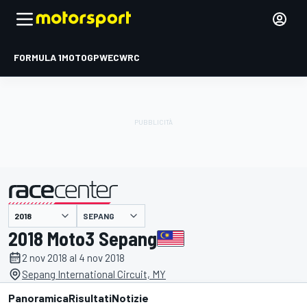
FORMULA 1
MOTOGP
WEC
WRC
SEPANG
presentato da
2018 Moto3 Sepang
2 nov 2018 al 4 nov 2018
Sepang International Circuit, MY
Panoramica
Risultati
Notizie