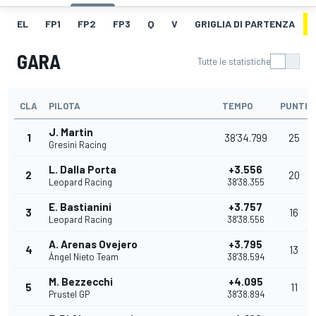
EL
FP1
FP2
FP3
Q
V
GRIGLIA DI PARTENZA
GARA
Tutte le statistiche
CLA
PILOTA
TEMPO
PUNTI
J. Martin
1
38'34.799
25
Gresini Racing
L. Dalla Porta
+3.556
2
20
Leopard Racing
38'38.355
E. Bastianini
+3.757
3
16
Leopard Racing
38'38.556
A. Arenas Ovejero
+3.795
4
13
Ángel Nieto Team
38'38.594
M. Bezzecchi
+4.095
5
11
Prustel GP
38'38.894