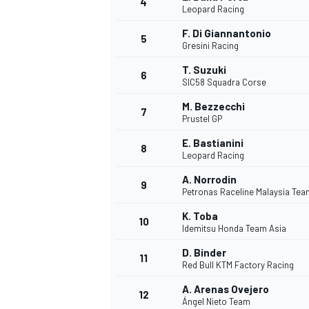
4
Leopard Racing
F. Di Giannantonio
5
Gresini Racing
T. Suzuki
6
SIC58 Squadra Corse
M. Bezzecchi
7
Prustel GP
E. Bastianini
8
Leopard Racing
A. Norrodin
9
Petronas Raceline Malaysia Te
K. Toba
10
Idemitsu Honda Team Asia
D. Binder
11
Red Bull KTM Factory Racing
A. Arenas Ovejero
MONOPOSTO
12
Ángel Nieto Team