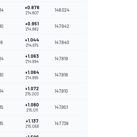
+0.876
14
148.024
2'14.807
+0.951
10
147.942
2'14.882
+1.044
8
147.840
2'14.975
+1.063
14
147.819
2'14.994
+1.064
10
147.818
2'14.995
+1.072
14
147.810
2'15.003
+1.080
15
147.801
2'15.011
+1.137
15
147.738
2'15.068