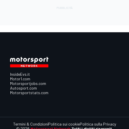
InsideEvs.it
Motor1.com
Motorsportjobs.com
Autosport.com
Motorsportstats.com
Termini & Condizioni
Politica sui cookie
Politica sulla Privacy
© 2026
Motorsport Network
Tutti i diritti riservati.