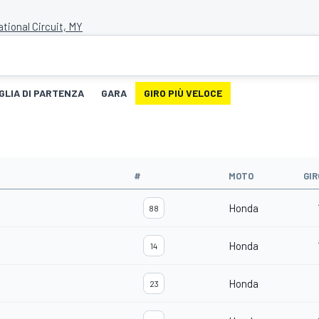
tional Circuit, MY
GLIA DI PARTENZA
GARA
GIRO PIÙ VELOCE
#
MOTO
GIR
Honda
88
Honda
14
Honda
23