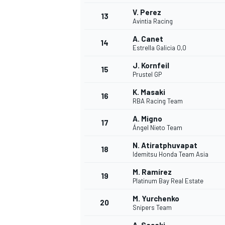
V. Perez
13
Avintia Racing
A. Canet
14
Estrella Galicia 0,0
J. Kornfeil
15
Prustel GP
K. Masaki
16
RBA Racing Team
A. Migno
17
Ángel Nieto Team
N. Atiratphuvapat
18
Idemitsu Honda Team Asia
M. Ramírez
19
Platinum Bay Real Estate
M. Yurchenko
20
Snipers Team