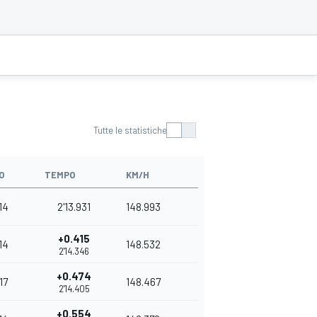
Tutte le statistiche
O
TEMPO
KM/H
14
2'13.931
148.993
+0.415
14
148.532
2'14.346
+0.474
17
148.467
2'14.405
+0.554