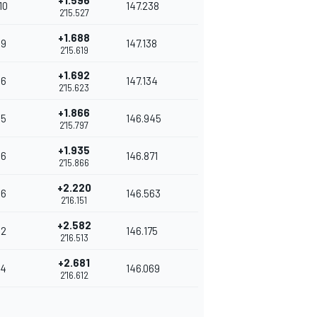
+1.596
10
147.238
2'15.527
+1.688
9
147.138
2'15.619
+1.692
6
147.134
2'15.623
+1.866
5
146.945
2'15.797
+1.935
6
146.871
2'15.866
+2.220
6
146.563
2'16.151
+2.582
2
146.175
2'16.513
+2.681
4
146.069
2'16.612