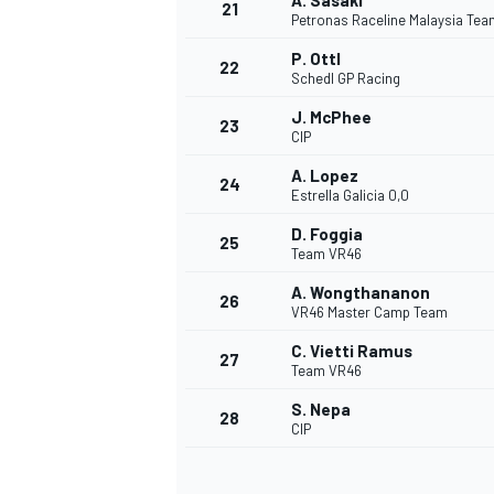
A. Sasaki
21
Petronas Raceline Malaysia Te
P. Ottl
22
Schedl GP Racing
J. McPhee
23
CIP
A. Lopez
24
Estrella Galicia 0,0
D. Foggia
25
Team VR46
A. Wongthananon
26
VR46 Master Camp Team
C. Vietti Ramus
27
Team VR46
ENDURANCE/GT
S. Nepa
28
CIP