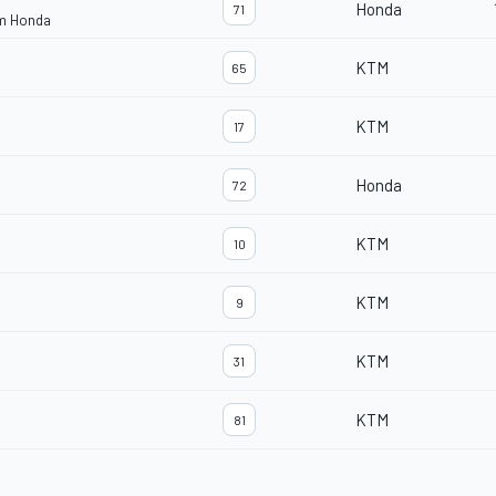
Honda
71
am Honda
KTM
65
KTM
17
Honda
72
KTM
10
KTM
9
KTM
31
KTM
81