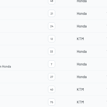
Honda
48
Honda
21
Honda
24
KTM
12
Honda
33
Honda
7
am Honda
Honda
27
KTM
40
KTM
75