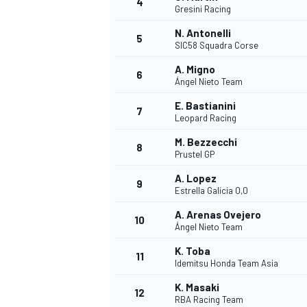
4
Gresini Racing
N. Antonelli
5
SIC58 Squadra Corse
A. Migno
6
Ángel Nieto Team
E. Bastianini
7
Leopard Racing
M. Bezzecchi
8
Prustel GP
A. Lopez
9
Estrella Galicia 0,0
A. Arenas Ovejero
10
Ángel Nieto Team
K. Toba
11
Idemitsu Honda Team Asia
K. Masaki
MONOPOSTO
12
RBA Racing Team