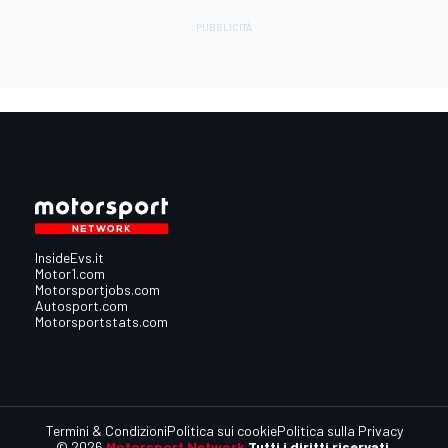
InsideEvs.it
Motor1.com
Motorsportjobs.com
Autosport.com
Motorsportstats.com
Termini & Condizioni
Politica sui cookie
Politica sulla Privacy
© 2026
Motorsport Network
Tutti i diritti riservati.