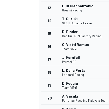
F. Di Giannantonio
13
Gresini Racing
T. Suzuki
14
SIC58 Squadra Corse
D. Binder
15
Red Bull KTM Factory Racing
C. Vietti Ramus
16
Team VR46
J. Kornfeil
17
Prustel GP
L. Dalla Porta
18
Leopard Racing
D. Foggia
19
Team VR46
A. Sasaki
20
Petronas Raceline Malaysia Team