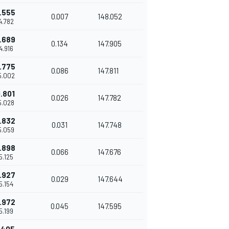
.555
0.007
148.052
14.782
.689
0.134
147.905
14.916
.775
0.086
147.811
15.002
.801
0.026
147.782
15.028
.832
0.031
147.748
15.059
.898
0.066
147.676
15.125
.927
0.029
147.644
15.154
.972
0.045
147.595
15.199