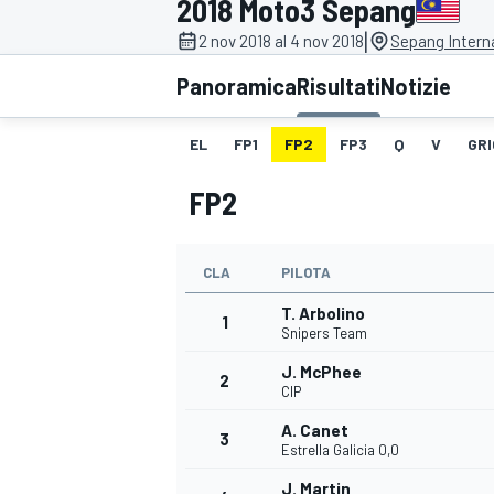
2018 Moto3 Sepang
MOTOGP
WEC
|
2 nov 2018 al 4 nov 2018
Sepang Interna
Panoramica
Risultati
Notizie
EL
FP1
FP2
FP3
Q
V
GRI
FP2
CLA
PILOTA
WRC
T. Arbolino
1
Snipers Team
J. McPhee
2
CIP
A. Canet
3
Estrella Galicia 0,0
J. Martin