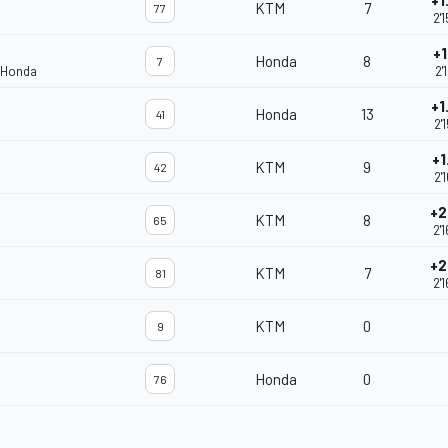
+1
KTM
7
77
2'
+1
Honda
8
7
 Honda
2'
+1
Honda
13
41
2'
+1
KTM
9
42
2'
+2
KTM
8
65
2'
+2
KTM
7
81
2'
KTM
0
9
Honda
0
76