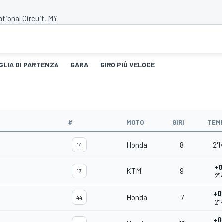
tional Circuit, MY
GLIA DI PARTENZA
GARA
GIRO PIÙ VELOCE
#
MOTO
GIRI
TEM
Honda
8
2'1
14
+0
KTM
9
17
2'
+0
Honda
7
44
2'
+0