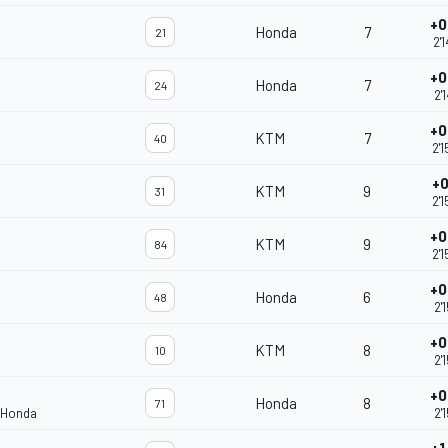
+0
Honda
7
21
2'
+0
Honda
7
24
2'
+0
KTM
7
40
2'
+0
KTM
9
31
2'
+0
KTM
9
84
2'
+0
Honda
6
48
2'
+0
KTM
8
10
2'
+0
Honda
8
71
 Honda
2'