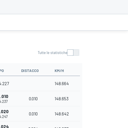
Tutte le statistiche
PO
DISTACCO
KM/H
4.227
148.664
.010
0.010
148.653
14.237
.020
0.010
148.642
14.247
.024