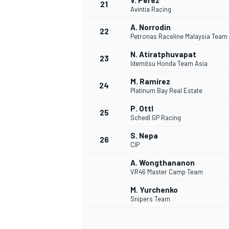
V. Perez
21
Avintia Racing
A. Norrodin
22
Petronas Raceline Malaysia Team
N. Atiratphuvapat
23
Idemitsu Honda Team Asia
M. Ramírez
24
Platinum Bay Real Estate
P. Ottl
25
Schedl GP Racing
S. Nepa
26
CIP
A. Wongthananon
VR46 Master Camp Team
ENDURANCE/GT
M. Yurchenko
Snipers Team