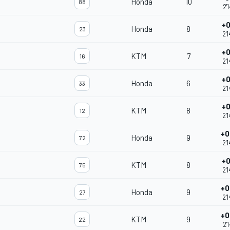
Honda
10
88
2'
+0
Honda
8
23
2'
+0
KTM
7
16
2'
+0
Honda
6
33
2'
+0
KTM
8
12
2'
+0
Honda
9
72
2'
+0
KTM
8
75
2'
+0
Honda
9
27
2'
+0
KTM
9
22
2'