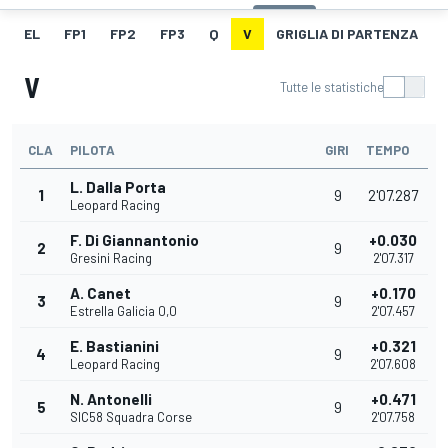
EL
FP1
FP2
FP3
Q
V
GRIGLIA DI PARTENZA
V
Tutte le statistiche
CLA
PILOTA
GIRI
TEMPO
L. Dalla Porta
1
9
2'07.287
Leopard Racing
F. Di Giannantonio
+0.030
2
9
Gresini Racing
2'07.317
A. Canet
+0.170
3
9
Estrella Galicia 0,0
2'07.457
E. Bastianini
+0.321
4
9
Leopard Racing
2'07.608
N. Antonelli
+0.471
5
9
SIC58 Squadra Corse
2'07.758