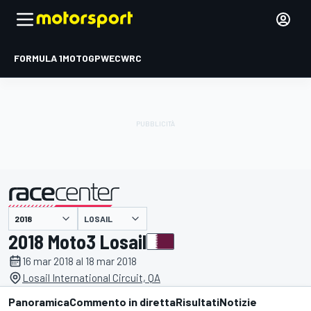
FORMULA 1
MOTOGP
WEC
WRC
LOSAIL
presentato da
2018 Moto3 Losail
16 mar 2018 al 18 mar 2018
Losail International Circuit, QA
Panoramica
Commento in diretta
Risultati
Notizie