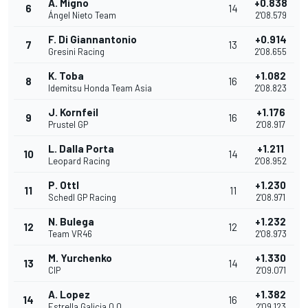
A. Migno
+0.838
6
14
Ángel Nieto Team
2'08.579
F. Di Giannantonio
+0.914
7
13
Gresini Racing
2'08.655
K. Toba
+1.082
8
16
Idemitsu Honda Team Asia
2'08.823
J. Kornfeil
+1.176
9
16
Prustel GP
2'08.917
L. Dalla Porta
+1.211
10
14
Leopard Racing
2'08.952
P. Ottl
+1.230
11
11
Schedl GP Racing
2'08.971
N. Bulega
+1.232
12
12
Team VR46
2'08.973
M. Yurchenko
+1.330
13
14
CIP
2'09.071
A. Lopez
+1.382
14
16
Estrella Galicia 0,0
2'09.123