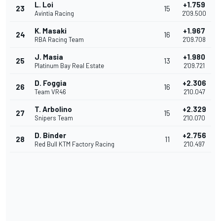
L. Loi
+1.759
23
15
Avintia Racing
2'09.500
K. Masaki
+1.967
24
16
RBA Racing Team
2'09.708
J. Masia
+1.980
25
13
Platinum Bay Real Estate
2'09.721
D. Foggia
+2.306
26
16
Team VR46
2'10.047
T. Arbolino
+2.329
27
15
Snipers Team
2'10.070
D. Binder
+2.756
28
11
Red Bull KTM Factory Racing
2'10.497