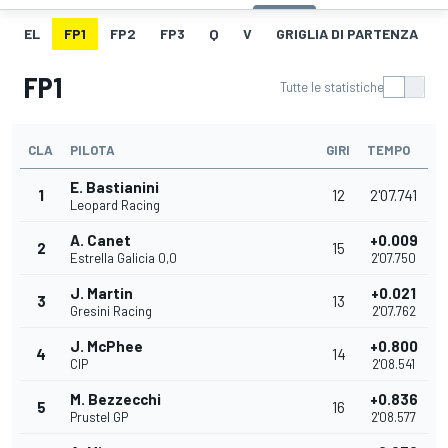
EL
FP1
FP2
FP3
Q
V
GRIGLIA DI PARTENZA
FP1
Tutte le statistiche
CLA
PILOTA
GIRI
TEMPO
E. Bastianini
1
12
2'07.741
Leopard Racing
A. Canet
+0.009
2
15
Estrella Galicia 0,0
2'07.750
J. Martin
+0.021
3
13
Gresini Racing
2'07.762
J. McPhee
+0.800
4
14
CIP
2'08.541
M. Bezzecchi
+0.836
5
16
Prustel GP
2'08.577