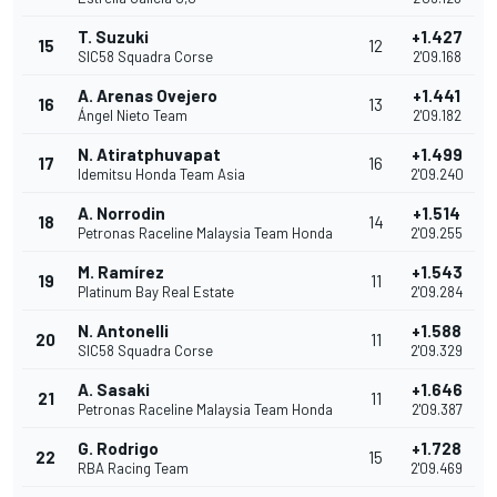
T. Suzuki
+1.427
15
12
SIC58 Squadra Corse
2'09.168
A. Arenas Ovejero
+1.441
16
13
Ángel Nieto Team
2'09.182
N. Atiratphuvapat
+1.499
17
16
Idemitsu Honda Team Asia
2'09.240
A. Norrodin
+1.514
18
14
Petronas Raceline Malaysia Team Honda
2'09.255
M. Ramírez
+1.543
19
11
Platinum Bay Real Estate
2'09.284
N. Antonelli
+1.588
20
11
SIC58 Squadra Corse
2'09.329
A. Sasaki
+1.646
21
11
Petronas Raceline Malaysia Team Honda
2'09.387
G. Rodrigo
+1.728
22
15
RBA Racing Team
2'09.469