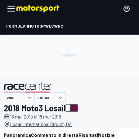
FORMULA 1
MOTOGP
WEC
WRC
LOSAIL
presentato da
2018 Moto3 Losail
16 mar 2018 al 18 mar 2018
Losail International Circuit, QA
Panoramica
Commento in diretta
Risultati
Notizie