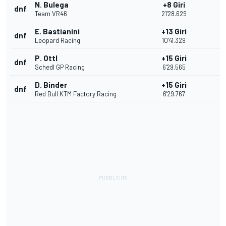
N. Bulega
+8 Giri
dnf
Team VR46
21'28.629
E. Bastianini
+13 Giri
dnf
Leopard Racing
10'41.329
P. Ottl
+15 Giri
dnf
Schedl GP Racing
6'29.565
D. Binder
+15 Giri
dnf
Red Bull KTM Factory Racing
6'29.767