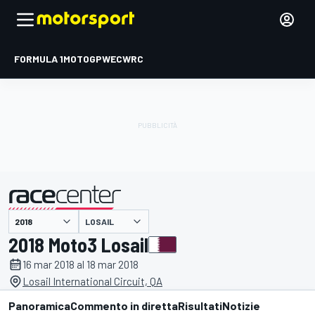
FORMULA 1
MOTOGP
WEC
WRC
LOSAIL
presentato da
2018 Moto3 Losail
16 mar 2018 al 18 mar 2018
Losail International Circuit, QA
Panoramica
Commento in diretta
Risultati
Notizie