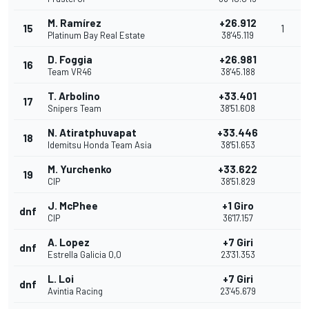
M. Ramírez
+26.912
15
1
Platinum Bay Real Estate
38'45.119
D. Foggia
+26.981
16
Team VR46
38'45.188
T. Arbolino
+33.401
17
Snipers Team
38'51.608
N. Atiratphuvapat
+33.446
18
Idemitsu Honda Team Asia
38'51.653
M. Yurchenko
+33.622
19
CIP
38'51.829
J. McPhee
+1 Giro
dnf
CIP
36'17.157
A. Lopez
+7 Giri
dnf
Estrella Galicia 0,0
23'31.353
L. Loi
+7 Giri
dnf
Avintia Racing
23'45.679