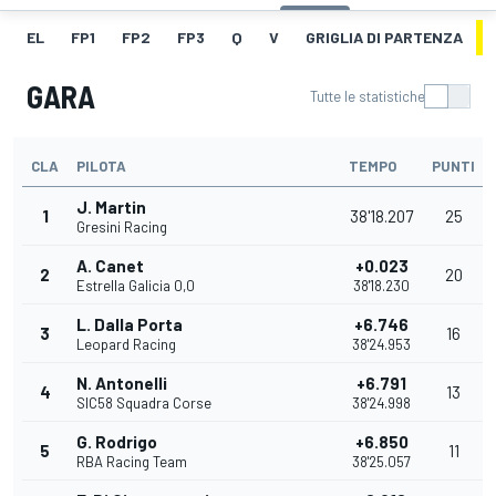
EL
FP1
FP2
FP3
Q
V
GRIGLIA DI PARTENZA
GARA
Tutte le statistiche
CLA
PILOTA
TEMPO
PUNTI
J. Martin
1
38'18.207
25
Gresini Racing
A. Canet
+0.023
2
20
Estrella Galicia 0,0
38'18.230
L. Dalla Porta
+6.746
3
16
Leopard Racing
38'24.953
N. Antonelli
+6.791
4
13
SIC58 Squadra Corse
38'24.998
G. Rodrigo
+6.850
5
11
RBA Racing Team
38'25.057