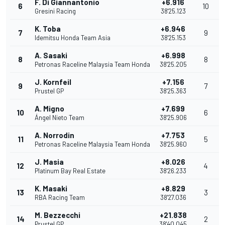
F. Di Giannantonio
+6.916
6
10
Gresini Racing
38'25.123
K. Toba
+6.946
7
9
Idemitsu Honda Team Asia
38'25.153
A. Sasaki
+6.998
8
8
Petronas Raceline Malaysia Team Honda
38'25.205
J. Kornfeil
+7.156
9
7
Prustel GP
38'25.363
A. Migno
+7.699
10
6
Ángel Nieto Team
38'25.906
A. Norrodin
+7.753
11
5
Petronas Raceline Malaysia Team Honda
38'25.960
J. Masia
+8.026
12
4
Platinum Bay Real Estate
38'26.233
K. Masaki
+8.829
13
3
RBA Racing Team
38'27.036
M. Bezzecchi
+21.838
14
2
Prustel GP
38'40.045