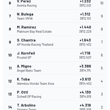
V. Perez
+1.232
6
10
Avintia Racing
38'12.021
N. Bulega
+1.312
7
9
Team VR46
38'12.101
M. Ramírez
+1.440
8
8
Platinum Bay Real Estate
38'12.229
S. Chantra
+1.643
9
7
AP Honda Racing Thailand
38'12.432
J. Kornfeil
+1.718
10
6
Prustel GP
38'12.507
A. Migno
+3.386
11
5
Ángel Nieto Team
38'14.175
K. Toba
+3.613
12
4
Idemitsu Honda Team Asia
38'14.402
P. Ottl
+4.130
13
3
Schedl GP Racing
38'14.919
T. Arbolino
+4.319
14
2
Snipers Team
38'15.108