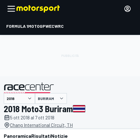
FORMULA 1
MOTOGP
WEC
WRC
BURIRAM
presentato da
2018 Moto3 Buriram
5 ott 2018 al 7 ott 2018
Chang International Circuit, TH
Panoramica
Risultati
Notizie