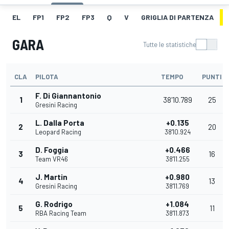
EL
FP1
FP2
FP3
Q
V
GRIGLIA DI PARTENZA
GARA
Tutte le statistiche
CLA
PILOTA
TEMPO
PUNTI
F. Di Giannantonio
1
38'10.789
25
Gresini Racing
L. Dalla Porta
+0.135
2
20
Leopard Racing
38'10.924
D. Foggia
+0.466
3
16
Team VR46
38'11.255
J. Martin
+0.980
4
13
Gresini Racing
38'11.769
G. Rodrigo
+1.084
5
11
RBA Racing Team
38'11.873