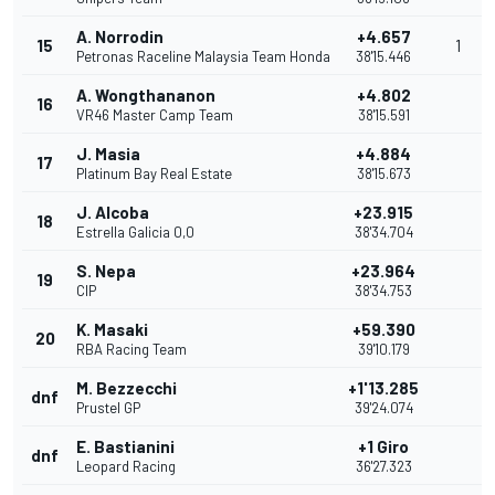
A. Norrodin
+4.657
15
1
Petronas Raceline Malaysia Team Honda
38'15.446
A. Wongthananon
+4.802
16
VR46 Master Camp Team
38'15.591
J. Masia
+4.884
17
Platinum Bay Real Estate
38'15.673
J. Alcoba
+23.915
18
Estrella Galicia 0,0
38'34.704
S. Nepa
+23.964
19
CIP
38'34.753
K. Masaki
+59.390
20
RBA Racing Team
39'10.179
M. Bezzecchi
+1'13.285
dnf
Prustel GP
39'24.074
E. Bastianini
+1 Giro
dnf
Leopard Racing
36'27.323