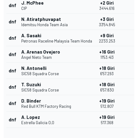
J. McPhee
+2 Giri
dnf
CIP
34'44.616
N. Atiratphuvapat
+3 Giri
dnf
Idemitsu Honda Team Asia
33'54.845
A. Sasaki
+9 Giri
dnf
Petronas Raceline Malaysia Team Honda
22'33.253
A. Arenas Ovejero
+16 Giri
dnf
Ángel Nieto Team
11'53.413
N. Antonelli
+18 Giri
dnf
SIC58 Squadra Corse
6'57.293
T. Suzuki
+18 Giri
dnf
SIC58 Squadra Corse
6'57.830
D. Binder
+19 Giri
dnf
Red Bull KTM Factory Racing
5'12.807
A. Lopez
+19 Giri
dnf
Estrella Galicia 0,0
5'17.368