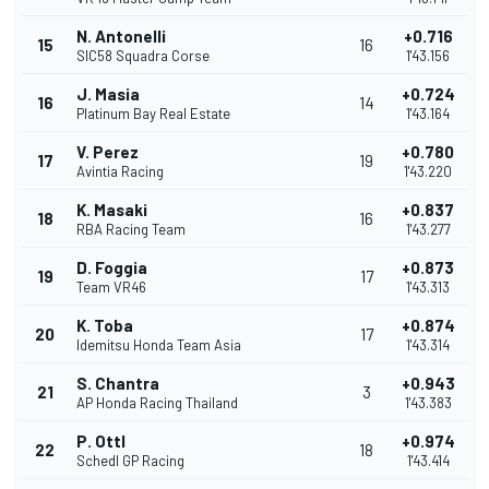
N. Antonelli
+0.716
15
16
SIC58 Squadra Corse
1'43.156
J. Masia
+0.724
16
14
Platinum Bay Real Estate
1'43.164
V. Perez
+0.780
17
19
Avintia Racing
1'43.220
K. Masaki
+0.837
18
16
RBA Racing Team
1'43.277
D. Foggia
+0.873
19
17
Team VR46
1'43.313
K. Toba
+0.874
20
17
Idemitsu Honda Team Asia
1'43.314
S. Chantra
+0.943
21
3
AP Honda Racing Thailand
1'43.383
P. Ottl
+0.974
22
18
Schedl GP Racing
1'43.414