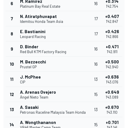
M. Ramírez
+0.314
6
16
Platinum Bay Real Estate
1'42.754
N. Atiratphuvapat
+0.407
7
17
Idemitsu Honda Team Asia
1'42.847
E. Bastianini
+0.426
8
17
Leopard Racing
1'42.866
D. Binder
+0.471
9
16
Red Bull KTM Factory Racing
1'42.911
M. Bezzecchi
+0.500
10
16
Prustel GP
1'42.940
J. McPhee
+0.636
11
13
CIP
1'43.076
A. Arenas Ovejero
+0.649
12
15
Ángel Nieto Team
1'43.089
A. Sasaki
+0.670
13
13
Petronas Raceline Malaysia Team Honda
1'43.110
A. Wongthananon
+0.701
14
15
VR46 Master Camp Team
1'43.141