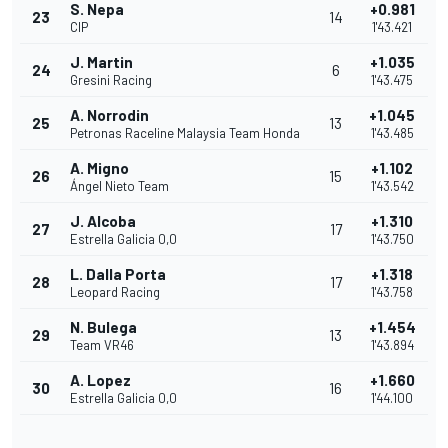
S. Nepa
+0.981
23
14
CIP
1'43.421
J. Martin
+1.035
24
6
Gresini Racing
1'43.475
A. Norrodin
+1.045
25
13
Petronas Raceline Malaysia Team Honda
1'43.485
A. Migno
+1.102
26
15
Ángel Nieto Team
1'43.542
J. Alcoba
+1.310
27
17
Estrella Galicia 0,0
1'43.750
L. Dalla Porta
+1.318
28
17
Leopard Racing
1'43.758
N. Bulega
+1.454
29
13
Team VR46
1'43.894
A. Lopez
+1.660
30
16
Estrella Galicia 0,0
1'44.100