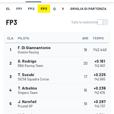
EL
FP1
FP2
FP3
Q
V
GRIGLIA DI PARTENZA
FP3
Tutte le statistiche
CLA
PILOTA
GIRI
TEMPO
F. Di Giannantonio
1
18
1'42.440
Gresini Racing
G. Rodrigo
+0.161
2
20
RBA Racing Team
1'42.601
T. Suzuki
+0.225
3
17
SIC58 Squadra Corse
1'42.665
T. Arbolino
+0.236
4
16
Snipers Team
1'42.676
J. Kornfeil
+0.297
5
19
Prustel GP
1'42.737