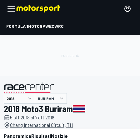
FORMULA 1
MOTOGP
WEC
WRC
BURIRAM
presentato da
2018 Moto3 Buriram
5 ott 2018 al 7 ott 2018
Chang International Circuit, TH
Panoramica
Risultati
Notizie