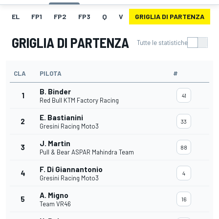
EL
FP1
FP2
FP3
Q
V
GRIGLIA DI PARTENZA
GRIGLIA DI PARTENZA
Tutte le statistiche
CLA
PILOTA
#
B. Binder
1
41
Red Bull KTM Factory Racing
E. Bastianini
2
33
Gresini Racing Moto3
J. Martin
3
88
Pull & Bear ASPAR Mahindra Team
F. Di Giannantonio
4
4
Gresini Racing Moto3
A. Migno
5
16
Team VR46