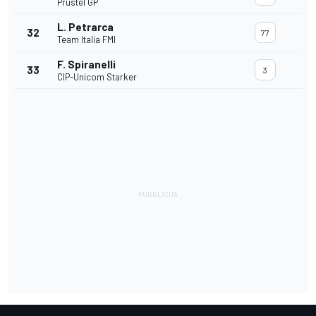
Prustel GP
L. Petrarca
32
77
Team Italia FMI
F. Spiranelli
33
3
CIP-Unicom Starker