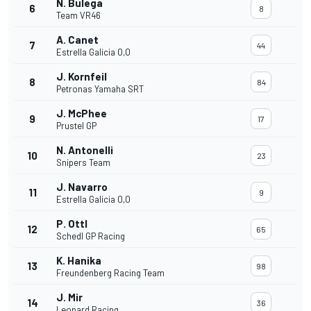
N. Bulega
6
8
Team VR46
A. Canet
7
44
Estrella Galicia 0,0
J. Kornfeil
8
84
Petronas Yamaha SRT
J. McPhee
9
17
Prustel GP
N. Antonelli
10
23
Snipers Team
J. Navarro
11
9
Estrella Galicia 0,0
P. Ottl
12
65
Schedl GP Racing
K. Hanika
13
98
Freundenberg Racing Team
J. Mir
14
36
Leopard Racing