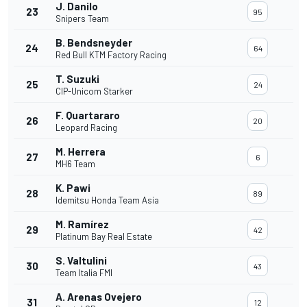
J. Danilo
23
95
Snipers Team
B. Bendsneyder
24
64
Red Bull KTM Factory Racing
T. Suzuki
25
24
CIP-Unicom Starker
F. Quartararo
26
20
Leopard Racing
M. Herrera
27
6
MH6 Team
K. Pawi
28
89
Idemitsu Honda Team Asia
M. Ramírez
29
42
Platinum Bay Real Estate
S. Valtulini
30
43
Team Italia FMI
A. Arenas Ovejero
31
12