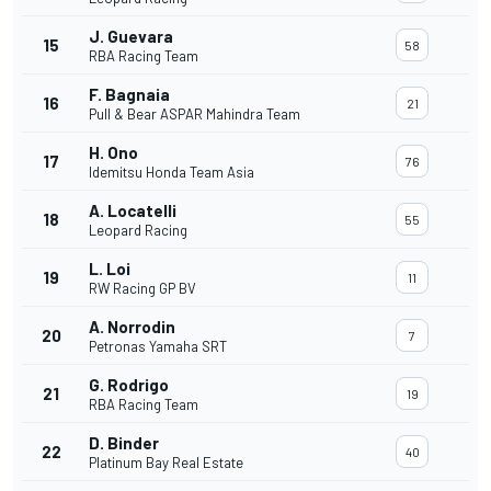
J. Guevara
15
58
RBA Racing Team
F. Bagnaia
16
21
Pull & Bear ASPAR Mahindra Team
H. Ono
17
76
Idemitsu Honda Team Asia
A. Locatelli
18
55
Leopard Racing
L. Loi
19
11
RW Racing GP BV
A. Norrodin
20
7
Petronas Yamaha SRT
G. Rodrigo
21
19
RBA Racing Team
D. Binder
22
40
Platinum Bay Real Estate