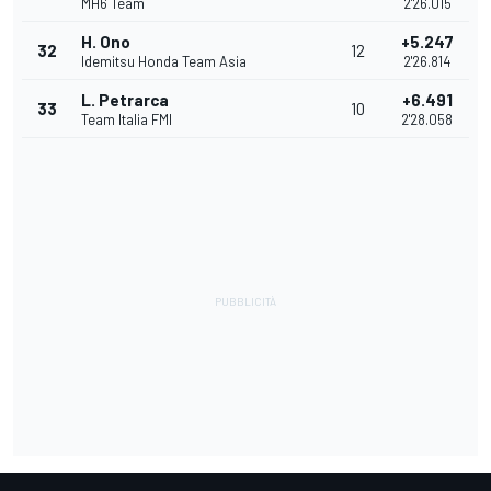
MH6 Team
2'26.015
H. Ono
+5.247
32
12
Idemitsu Honda Team Asia
2'26.814
L. Petrarca
+6.491
33
10
Team Italia FMI
2'28.058