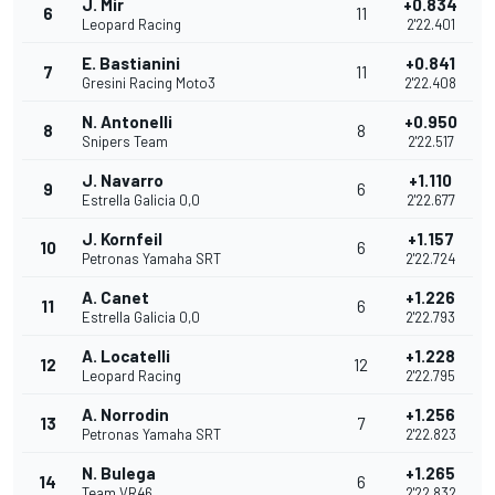
J. Mir
+0.834
6
11
Leopard Racing
2'22.401
E. Bastianini
+0.841
7
11
Gresini Racing Moto3
2'22.408
N. Antonelli
+0.950
8
8
Snipers Team
2'22.517
J. Navarro
+1.110
9
6
Estrella Galicia 0,0
2'22.677
J. Kornfeil
+1.157
10
6
Petronas Yamaha SRT
2'22.724
A. Canet
+1.226
11
6
Estrella Galicia 0,0
2'22.793
A. Locatelli
+1.228
12
12
Leopard Racing
2'22.795
A. Norrodin
+1.256
13
7
Petronas Yamaha SRT
2'22.823
N. Bulega
+1.265
14
6
Team VR46
2'22.832