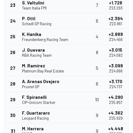
S. Valtulini
+1.726
23
7
Team Italia FMI
2'23.293
P. Ottl
+2.394
24
6
Schedl GP Racing
2'23.961
K. Hanika
+2.889
25
4
Freundenberg Racing Team
2'24.456
J. Guevara
+3.015
26
8
RBA Racing Team
2'24.582
M. Ramírez
+3.099
27
5
Platinum Bay Real Estate
2'24.666
A. Arenas Ovejero
+3.170
28
6
Prustel GP
2'24.737
F. Spiranelli
+4.290
29
10
CIP-Unicom Starker
2'25.857
F. Quartararo
+4.362
30
9
Leopard Racing
2'25.929
M. Herrera
+4.448
31
9