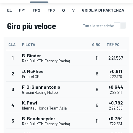
EL
FP1
FP2
FP3
Q
V
GRIGLIA DI PARTENZA
Giro più veloce
Tutte le statistiche
CLA
PILOTA
GIRO
TEMPO
B. Binder
1
11
2'21.567
Red Bull KTM Factory Racing
J. McPhee
+0.611
2
8
Prustel GP
2'22.178
F. Di Giannantonio
+0.644
3
6
Gresini Racing Moto3
2'22.211
K. Pawi
+0.792
4
6
Idemitsu Honda Team Asia
2'22.359
B. Bendsneyder
+0.794
5
11
Red Bull KTM Factory Racing
2'22.361