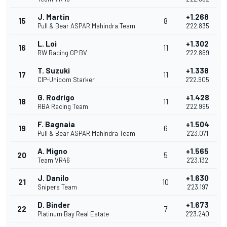
J. Martin
+1.268
15
8
Pull & Bear ASPAR Mahindra Team
2'22.835
L. Loi
+1.302
16
11
RW Racing GP BV
2'22.869
T. Suzuki
+1.338
17
11
CIP-Unicom Starker
2'22.905
G. Rodrigo
+1.428
18
11
RBA Racing Team
2'22.995
F. Bagnaia
+1.504
19
6
Pull & Bear ASPAR Mahindra Team
2'23.071
A. Migno
+1.565
20
5
Team VR46
2'23.132
J. Danilo
+1.630
21
10
Snipers Team
2'23.197
D. Binder
+1.673
22
7
Platinum Bay Real Estate
2'23.240