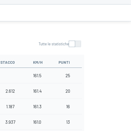
Tutte le statistiche
ISTACCO
KM/H
PUNTI
161.5
25
2.612
161.4
20
1.187
161.3
16
3.937
161.0
13