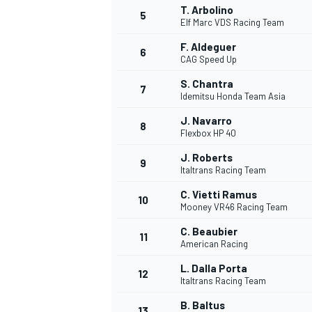
T. Arbolino
5
Elf Marc VDS Racing Team
F. Aldeguer
6
CAG Speed Up
S. Chantra
7
Idemitsu Honda Team Asia
J. Navarro
8
Flexbox HP 40
J. Roberts
9
Italtrans Racing Team
C. Vietti Ramus
10
Mooney VR46 Racing Team
C. Beaubier
11
American Racing
L. Dalla Porta
12
Italtrans Racing Team
MONOPOSTO
B. Baltus
13