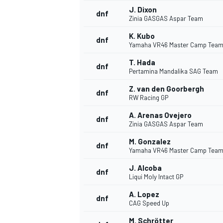
J. Dixon
dnf
Zinia GASGAS Aspar Team
K. Kubo
dnf
Yamaha VR46 Master Camp Tea
T. Hada
dnf
Pertamina Mandalika SAG Team
Z. van den Goorbergh
dnf
RW Racing GP
A. Arenas Ovejero
dnf
Zinia GASGAS Aspar Team
M. Gonzalez
dnf
Yamaha VR46 Master Camp Tea
J. Alcoba
dnf
Liqui Moly Intact GP
ENDURANCE/GT
A. Lopez
dnf
CAG Speed Up
M. Schrötter