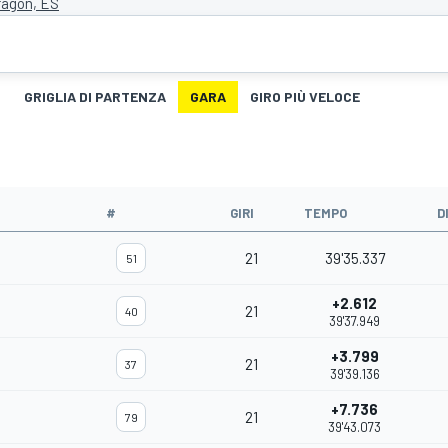
ragon, ES
GRIGLIA DI PARTENZA
GARA
GIRO PIÙ VELOCE
#
GIRI
TEMPO
D
21
39'35.337
51
+2.612
21
40
39'37.949
+3.799
21
37
39'39.136
+7.736
21
79
39'43.073