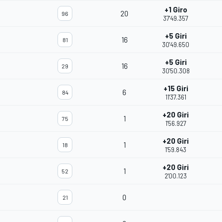
+1 Giro
20
96
37'49.357
+5 Giri
16
81
m
30'49.650
+5 Giri
16
29
30'50.308
+15 Giri
6
84
11'37.361
+20 Giri
1
75
1'56.927
+20 Giri
1
18
m
1'59.843
+20 Giri
1
52
2'00.123
0
21