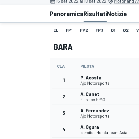
|
16 set 2022 al 18 set 2022
Motorland A
MOTOGP
WEC
Panoramica
Risultati
Notizie
EL
FP1
FP2
FP3
Q1
Q2
V
GARA
CLA
PILOTA
P. Acosta
WRC
1
Ajo Motorsports
A. Canet
2
Fl exbox HP40
A. Fernandez
3
Ajo Motorsports
A. Ogura
4
Idemitsu Honda Team Asia