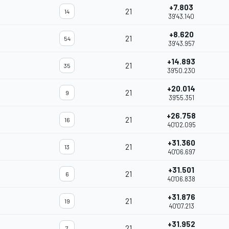
+7.803
21
14
39'43.140
+8.620
21
54
39'43.957
+14.893
21
35
39'50.230
+20.014
21
9
39'55.351
+26.758
21
16
40'02.095
+31.360
21
13
40'06.697
+31.501
21
6
40'06.838
+31.876
21
19
40'07.213
+31.952
21
7