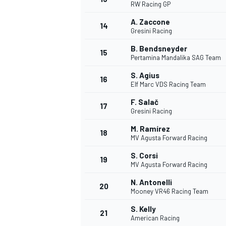
RW Racing GP
A. Zaccone
14
Gresini Racing
B. Bendsneyder
15
Pertamina Mandalika SAG Team
S. Agius
16
Elf Marc VDS Racing Team
F. Salač
17
Gresini Racing
M. Ramírez
18
MV Agusta Forward Racing
S. Corsi
19
MV Agusta Forward Racing
N. Antonelli
20
Mooney VR46 Racing Team
S. Kelly
21
American Racing