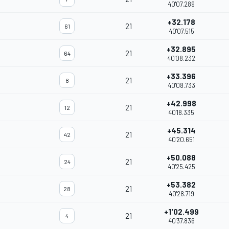
40'07.289
+32.178
21
61
40'07.515
+32.895
21
64
40'08.232
+33.396
21
8
40'08.733
+42.998
21
12
40'18.335
+45.314
21
42
40'20.651
+50.088
21
24
40'25.425
+53.382
21
28
40'28.719
+1'02.499
21
4
40'37.836