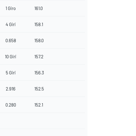
1 Giro
161.0
4 Giri
158.1
0.658
158.0
10 Giri
157.2
5 Giri
156.3
2.916
152.5
0.280
152.1