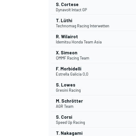
S. Cortese
Dynavolt Intact GP
T. Lüthi
Technomag Racing Interwetten
R. Wilairot
Idemitsu Honda Team Asia
X. Simeon
QMMF Racing Team
F. Morbidelli
Estrella Galicia 0,0
S. Lowes
Gresini Racing
M. Schrötter
AGR Team
S. Corsi
Speed Up Racing
MONOPOSTO
T. Nakagami