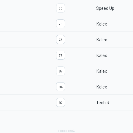
Speed Up
60
Kalex
70
Kalex
73
Kalex
77
Kalex
87
Kalex
94
Tech 3
97