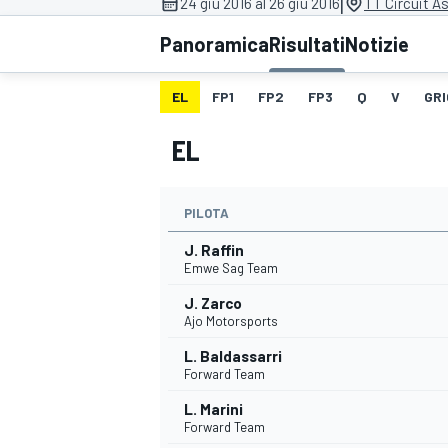
|
24 giu 2016 al 26 giu 2016
TT Circuit A
MOTOGP
WEC
Panoramica
Risultati
Notizie
EL
FP1
FP2
FP3
Q
V
GRI
EL
PILOTA
J. Raffin
WRC
Emwe Sag Team
J. Zarco
Ajo Motorsports
L. Baldassarri
Forward Team
L. Marini
Forward Team