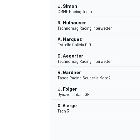
J. Simon
QMMF Racing Team
R. Mulhauser
Technomag Racing Interwetten
A. Marquez
Estrella Galicia 0,0
D. Aegerter
Technomag Racing Interwetten
R. Gardner
Tasca Racing Scuderia Moto2
J. Folger
Dynavolt Intact GP
X. Vierge
Tech 3
ENDURANCE/GT