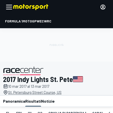
FORMULA 1
MOTOGP
WEC
WRC
2017 Indy Lights St. Pete
presentato da
10 mar 2017 al 13 mar 2017
St. Petersburg Street Course, US
Panoramica
Risultati
Notizie
EL
FP1
Q1
Q2
GRIGLIA DI PARTENZA 1
GARA1
GI