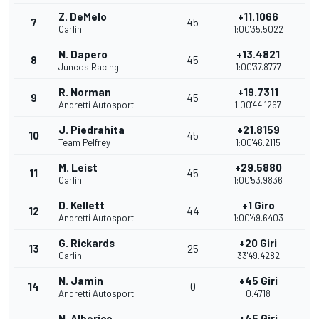
Z. DeMelo
+11.1066
7
45
Carlin
1:00'35.5022
N. Dapero
+13.4821
8
45
Juncos Racing
1:00'37.8777
R. Norman
+19.7311
9
45
Andretti Autosport
1:00'44.1267
J. Piedrahita
+21.8159
10
45
Team Pelfrey
1:00'46.2115
M. Leist
+29.5880
11
45
Carlin
1:00'53.9836
D. Kellett
+1 Giro
12
44
Andretti Autosport
1:00'49.6403
G. Rickards
+20 Giri
13
25
Carlin
33'49.4282
N. Jamin
+45 Giri
14
0
Andretti Autosport
0.4718
N. Alberico
+45 Giri