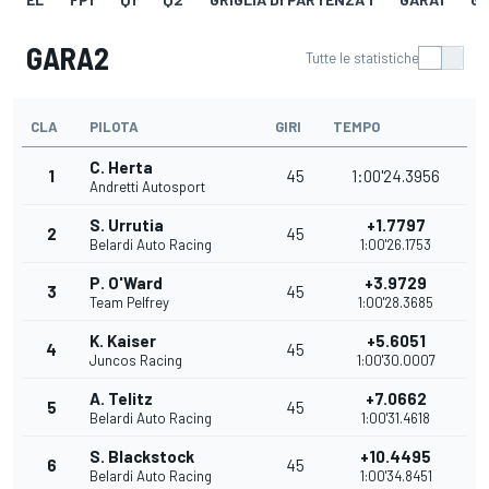
GARA2
Tutte le statistiche
CLA
PILOTA
GIRI
TEMPO
C. Herta
1
45
1:00'24.3956
Andretti Autosport
S. Urrutia
+1.7797
2
45
Belardi Auto Racing
1:00'26.1753
P. O'Ward
+3.9729
3
45
Team Pelfrey
1:00'28.3685
K. Kaiser
+5.6051
4
45
Juncos Racing
1:00'30.0007
A. Telitz
+7.0662
5
45
Belardi Auto Racing
1:00'31.4618
S. Blackstock
+10.4495
6
45
Belardi Auto Racing
1:00'34.8451