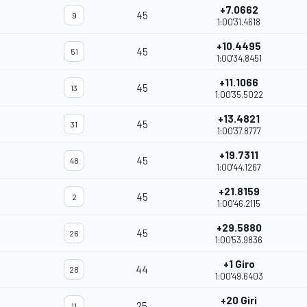
+7.0662
45
9
1:00'31.4618
+10.4495
45
51
1:00'34.8451
+11.1066
45
13
1:00'35.5022
+13.4821
45
31
1:00'37.8777
+19.7311
45
48
1:00'44.1267
+21.8159
45
2
1:00'46.2115
+29.5880
45
26
1:00'53.9836
+1 Giro
44
28
1:00'49.6403
+20 Giri
25
11