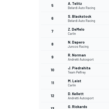
A. Telitz
5
Belardi Auto Racing
S. Blackstock
6
Belardi Auto Racing
Z. DeMelo
7
Carlin
N. Dapero
8
Juncos Racing
R. Norman
9
Andretti Autosport
J. Piedrahita
10
Team Pelfrey
M. Leist
11
Carlin
D. Kellett
12
Andretti Autosport
MONOPOSTO
G. Rickards
13