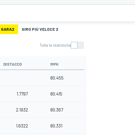
GARA2
GIRO PIÙ VELOCE 2
Tutte le statistiche
DISTACCO
MPH
80.455
1.7797
80.415
2.1932
80.367
1.6322
80.331