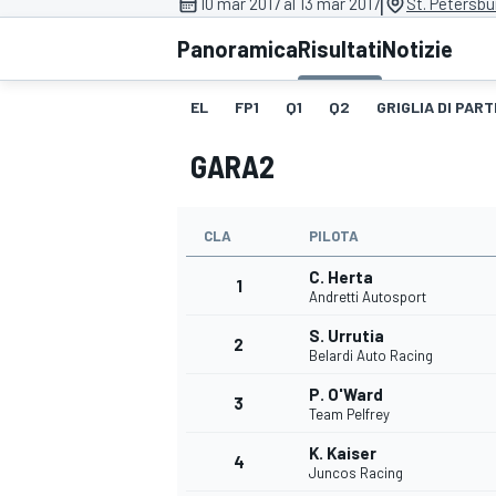
|
10 mar 2017 al 13 mar 2017
St. Petersbu
MOTOGP
WEC
Panoramica
Risultati
Notizie
EL
FP1
Q1
Q2
GRIGLIA DI PART
GARA2
CLA
PILOTA
C. Herta
WRC
1
Andretti Autosport
S. Urrutia
2
Belardi Auto Racing
P. O'Ward
3
Team Pelfrey
K. Kaiser
4
Juncos Racing