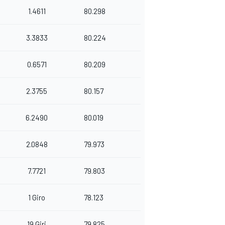
1.4611
80.298
3.3833
80.224
0.6571
80.209
2.3755
80.157
6.2490
80.019
2.0848
79.973
7.7721
79.803
1 Giro
78.123
19 Giri
79.825