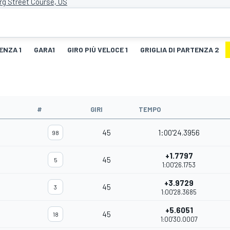
rg Street Course, US
ENZA 1
GARA1
GIRO PIÙ VELOCE 1
GRIGLIA DI PARTENZA 2
#
GIRI
TEMPO
45
1:00'24.3956
98
+1.7797
45
5
1:00'26.1753
+3.9729
45
3
1:00'28.3685
+5.6051
45
18
1:00'30.0007