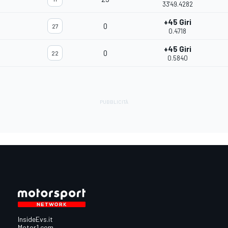
33'49.4282
+45 Giri
0
27
0.4718
+45 Giri
0
22
0.5840
InsideEvs.it
Motor1.com