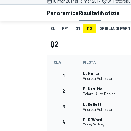
|
10 mar 2017 al 13 mar 2017
St. Petersbu
MOTOGP
WEC
Panoramica
Risultati
Notizie
EL
FP1
Q1
Q2
GRIGLIA DI PART
Q2
CLA
PILOTA
C. Herta
WRC
1
Andretti Autosport
S. Urrutia
2
Belardi Auto Racing
D. Kellett
3
Andretti Autosport
P. O'Ward
4
Team Pelfrey