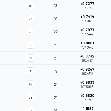
+0.7277
18
18
1'07.2742
+0.7414
19
27
1'07.2879
+0.7977
22
22
1'07.3442
+0.8081
21
2
1'07.3546
+0.8732
21
13
1'07.4197
+0.9247
19
9
1'07.4712
+0.9633
21
51
1'07.5098
+0.9820
21
26
1'07.5285
+1.1587
19
31