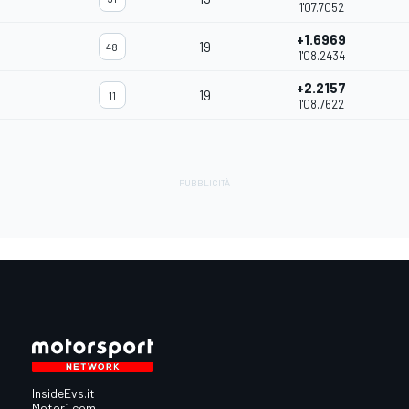
1'07.7052
+1.6969
19
48
1'08.2434
+2.2157
19
11
1'08.7622
InsideEvs.it
Motor1.com