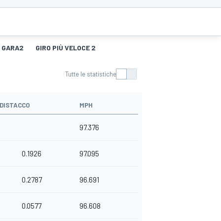
GARA2
GIRO PIÙ VELOCE 2
Tutte le statistiche
DISTACCO
MPH
97.376
0.1926
97.095
0.2787
96.691
0.0577
96.608