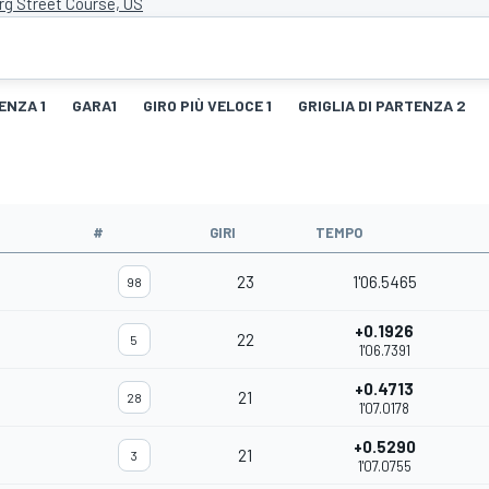
rg Street Course, US
ENZA 1
GARA1
GIRO PIÙ VELOCE 1
GRIGLIA DI PARTENZA 2
#
GIRI
TEMPO
23
1'06.5465
98
+0.1926
22
5
1'06.7391
+0.4713
21
28
1'07.0178
+0.5290
21
3
1'07.0755