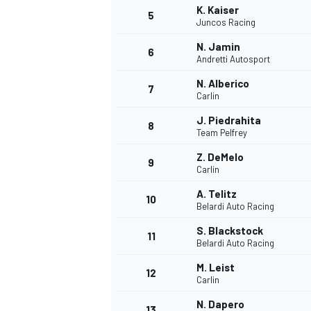
K. Kaiser
5
Juncos Racing
N. Jamin
6
Andretti Autosport
N. Alberico
7
Carlin
J. Piedrahita
8
Team Pelfrey
Z. DeMelo
9
Carlin
A. Telitz
10
Belardi Auto Racing
S. Blackstock
11
Belardi Auto Racing
M. Leist
12
Carlin
MONOPOSTO
N. Dapero
13