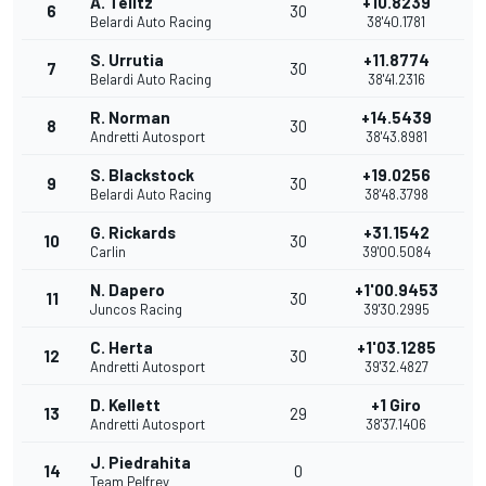
A. Telitz
+10.8239
6
30
Belardi Auto Racing
38'40.1781
S. Urrutia
+11.8774
7
30
Belardi Auto Racing
38'41.2316
R. Norman
+14.5439
8
30
Andretti Autosport
38'43.8981
S. Blackstock
+19.0256
9
30
Belardi Auto Racing
38'48.3798
G. Rickards
+31.1542
10
30
Carlin
39'00.5084
N. Dapero
+1'00.9453
11
30
Juncos Racing
39'30.2995
C. Herta
+1'03.1285
12
30
Andretti Autosport
39'32.4827
D. Kellett
+1 Giro
13
29
Andretti Autosport
38'37.1406
J. Piedrahita
14
0
Team Pelfrey