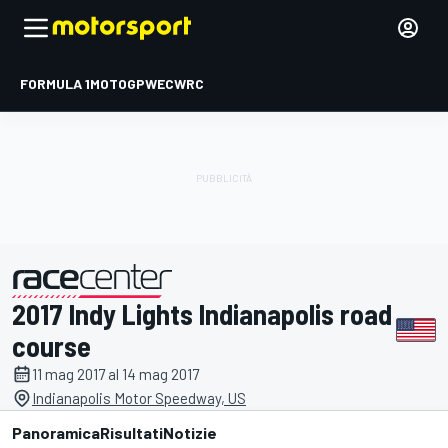
FORMULA 1
MOTOGP
WEC
WRC
2017 Indy Lights Indianapolis road
presentato da
course
11 mag 2017 al 14 mag 2017
Indianapolis Motor Speedway, US
Panoramica
Risultati
Notizie