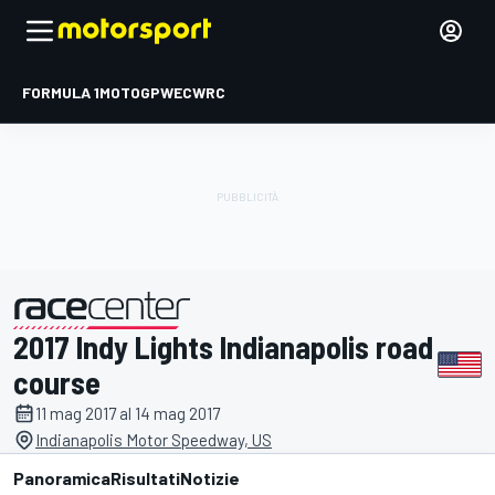
FORMULA 1
MOTOGP
WEC
WRC
2017 Indy Lights Indianapolis road
presentato da
course
11 mag 2017 al 14 mag 2017
Indianapolis Motor Speedway, US
Panoramica
Risultati
Notizie