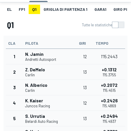
EL
FP1
Q1
GRIGLIA DI PARTENZA 1
GARA1
GIRO PIÙ
Q1
Tutte le statistiche
CLA
PILOTA
GIRI
TEMPO
N. Jamin
1
12
1'15.2443
Andretti Autosport
Z. DeMelo
+0.1312
2
13
Carlin
1'15.3755
N. Alberico
+0.2072
3
13
Carlin
1'15.4515
K. Kaiser
+0.2426
4
12
Juncos Racing
1'15.4869
S. Urrutia
+0.2494
5
13
Belardi Auto Racing
1'15.4937