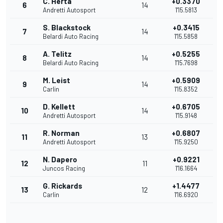
C. Herta
+0.3370
6
14
Andretti Autosport
1'15.5813
S. Blackstock
+0.3415
7
14
Belardi Auto Racing
1'15.5858
A. Telitz
+0.5255
8
14
Belardi Auto Racing
1'15.7698
M. Leist
+0.5909
9
14
Carlin
1'15.8352
D. Kellett
+0.6705
10
14
Andretti Autosport
1'15.9148
R. Norman
+0.6807
11
13
Andretti Autosport
1'15.9250
N. Dapero
+0.9221
12
11
Juncos Racing
1'16.1664
G. Rickards
+1.4477
13
12
Carlin
1'16.6920