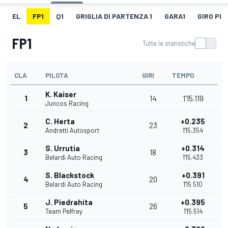
EL
FP1
Q1
GRIGLIA DI PARTENZA 1
GARA1
GIRO PIÙ
FP1
Tutte le statistiche
CLA
PILOTA
GIRI
TEMPO
K. Kaiser
1
14
1'15.119
Juncos Racing
C. Herta
+0.235
2
23
Andretti Autosport
1'15.354
S. Urrutia
+0.314
3
18
Belardi Auto Racing
1'15.433
S. Blackstock
+0.391
4
20
Belardi Auto Racing
1'15.510
J. Piedrahita
+0.395
5
26
Team Pelfrey
1'15.514