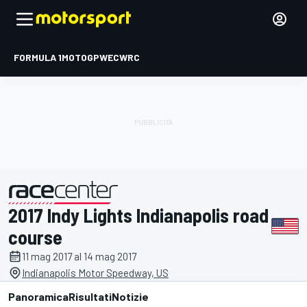
FORMULA 1
MOTOGP
WEC
WRC
2017 Indy Lights Indianapolis road
presentato da
course
11 mag 2017 al 14 mag 2017
Indianapolis Motor Speedway, US
Panoramica
Risultati
Notizie