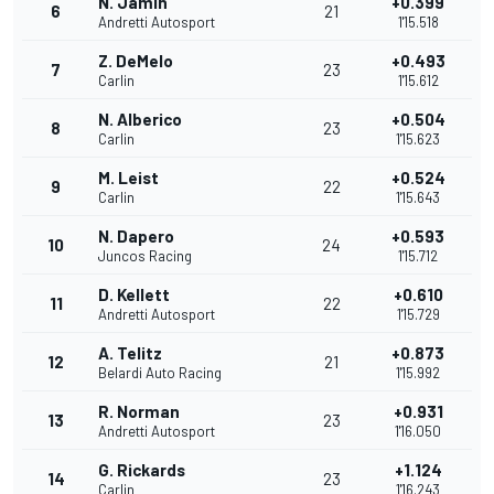
N. Jamin
+0.399
6
21
Andretti Autosport
1'15.518
Z. DeMelo
+0.493
7
23
Carlin
1'15.612
N. Alberico
+0.504
8
23
Carlin
1'15.623
M. Leist
+0.524
9
22
Carlin
1'15.643
N. Dapero
+0.593
10
24
Juncos Racing
1'15.712
D. Kellett
+0.610
11
22
Andretti Autosport
1'15.729
A. Telitz
+0.873
12
21
Belardi Auto Racing
1'15.992
R. Norman
+0.931
13
23
Andretti Autosport
1'16.050
G. Rickards
+1.124
14
23
Carlin
1'16.243