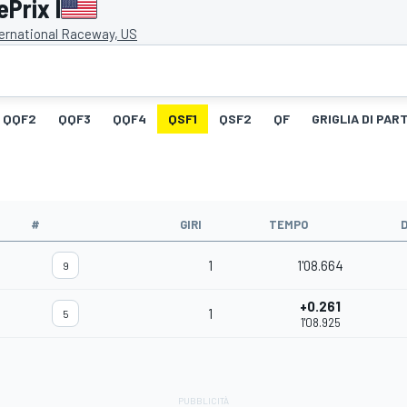
Prix I
ternational Raceway, US
QQF2
QQF3
QQF4
QSF1
QSF2
QF
GRIGLIA DI PAR
#
GIRI
TEMPO
1
1'08.664
9
+0.261
1
5
1'08.925