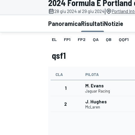
2024 Formula E Portland e
MOTOGP
WEC
|
28 giu 2024 al 29 giu 2024
Portland In
Panoramica
Risultati
Notizie
EL
FP1
FP2
QA
QB
QQF1
qsf1
CLA
PILOTA
WRC
M. Evans
1
Jaguar Racing
J. Hughes
2
McLaren