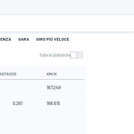
TENZA
GARA
GIRO PIÙ VELOCE
Tutte le statistiche
DISTACCO
KM/H
167.249
0.261
166.615