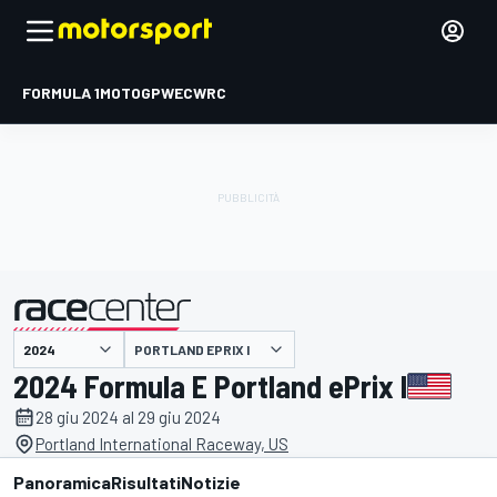
FORMULA 1
MOTOGP
WEC
WRC
PORTLAND EPRIX I
presentato da
2024 Formula E Portland ePrix I
28 giu 2024 al 29 giu 2024
Portland International Raceway, US
Panoramica
Risultati
Notizie