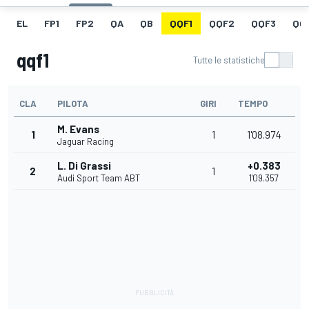
EL
FP1
FP2
QA
QB
QQF1
QQF2
QQF3
QQ
qqf1
Tutte le statistiche
CLA
PILOTA
GIRI
TEMPO
M. Evans
1
1
1'08.974
Jaguar Racing
L. Di Grassi
+0.383
2
1
Audi Sport Team ABT
1'09.357