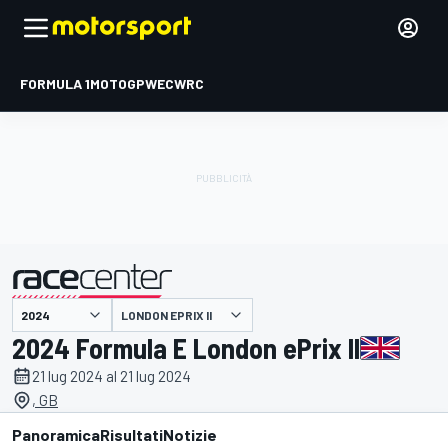
FORMULA 1
MOTOGP
WEC
WRC
LONDON EPRIX II
presentato da
2024 Formula E London ePrix II
21 lug 2024 al 21 lug 2024
, GB
Panoramica
Risultati
Notizie