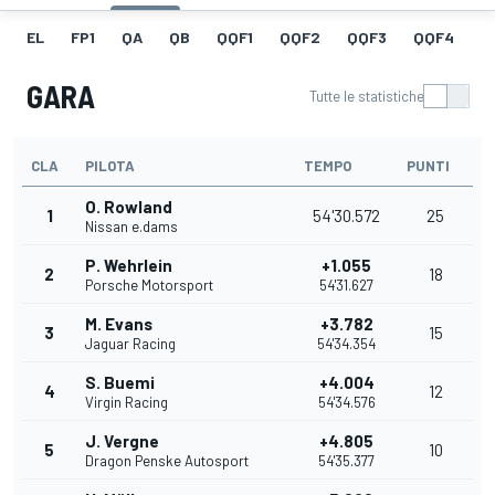
EL
FP1
QA
QB
QQF1
QQF2
QQF3
QQF4
Q
GARA
Tutte le statistiche
CLA
PILOTA
TEMPO
PUNTI
O. Rowland
1
54'30.572
25
Nissan e.dams
P. Wehrlein
+1.055
2
18
Porsche Motorsport
54'31.627
M. Evans
+3.782
3
15
Jaguar Racing
54'34.354
S. Buemi
+4.004
4
12
Virgin Racing
54'34.576
J. Vergne
+4.805
5
10
Dragon Penske Autosport
54'35.377