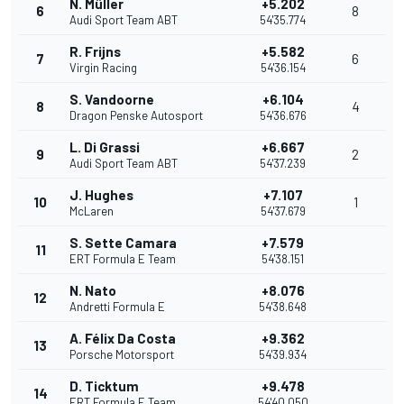
N. Müller
+5.202
6
8
Audi Sport Team ABT
54'35.774
R. Frijns
+5.582
7
6
Virgin Racing
54'36.154
S. Vandoorne
+6.104
8
4
Dragon Penske Autosport
54'36.676
L. Di Grassi
+6.667
9
2
Audi Sport Team ABT
54'37.239
J. Hughes
+7.107
10
1
McLaren
54'37.679
S. Sette Camara
+7.579
11
ERT Formula E Team
54'38.151
N. Nato
+8.076
12
Andretti Formula E
54'38.648
A. Félix Da Costa
+9.362
13
Porsche Motorsport
54'39.934
D. Ticktum
+9.478
14
ERT Formula E Team
54'40.050