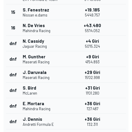
S. Fenestraz
+19.185
15
Nissan e.dams
54'49.757
N. De Vries
+43.480
16
Mahindra Racing
55'14.052
N. Cassidy
+4 Giri
dnf
Jaguar Racing
50'15.324
M. Gunther
+9 Giri
dnf
Maserati Racing
41'54.893
J. Daruvala
+29 Giri
dnf
Maserati Racing
15'02.998
S. Bird
+31 Giri
dnf
McLaren
11'01.280
E. Mortara
+36 Giri
dnf
Mahindra Racing
1'27.487
J. Dennis
+36 Giri
dnf
Andretti Formula E
1'32.311