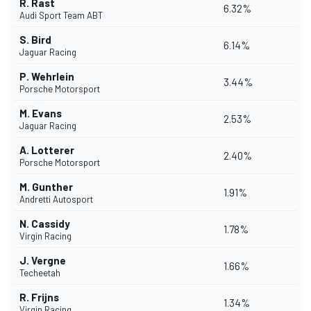
R. Rast
6.32%
Audi Sport Team ABT
S. Bird
6.14%
Jaguar Racing
P. Wehrlein
3.44%
Porsche Motorsport
M. Evans
2.53%
Jaguar Racing
A. Lotterer
2.40%
Porsche Motorsport
M. Gunther
1.91%
Andretti Autosport
N. Cassidy
1.78%
Virgin Racing
J. Vergne
1.66%
Techeetah
R. Frijns
1.34%
Virgin Racing