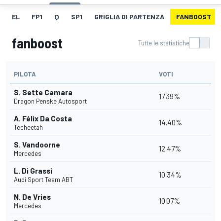
EL
FP1
Q
SP1
GRIGLIA DI PARTENZA
FANBOOST
fanboost
Tutte le statistiche
PILOTA
VOTI
S. Sette Camara
17.39%
Dragon Penske Autosport
A. Félix Da Costa
14.40%
Techeetah
S. Vandoorne
12.47%
Mercedes
L. Di Grassi
10.34%
Audi Sport Team ABT
N. De Vries
10.07%
Mercedes