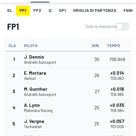
EL
FP1
FP2
Q
SP1
GRIGLIA DI PARTENZA
FANB
FP1
Tutte le statistiche
CLA
PILOTA
GIRI
TEMPO
J. Dennis
1
30
1'06.949
Andretti Autosport
E. Mortara
+0.014
2
26
Venturi
1'06.963
M. Gunther
+0.016
3
27
Andretti Autosport
1'06.965
A. Lynn
+0.035
4
25
Mahindra Racing
1'06.984
J. Vergne
+0.057
5
25
Techeetah
1'07.006