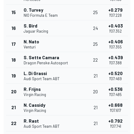
O. Turvey
+0.279
15
25
NIO Formula E Team
1'07.228
S. Bird
+0.403
16
24
Jaguar Racing
1'07.352
N. Nato
+0.406
17
25
Venturi
1'07.355
S. Sette Camara
+0.439
18
22
Dragon Penske Autosport
1'07.388
L. Di Grassi
+0.520
19
21
Audi Sport Team ABT
1'07.469
R. Frijns
+0.536
20
20
Virgin Racing
1'07.485
N. Cassidy
+0.668
21
21
Virgin Racing
1'07.617
R. Rast
+0.792
22
21
Audi Sport Team ABT
1'07.741