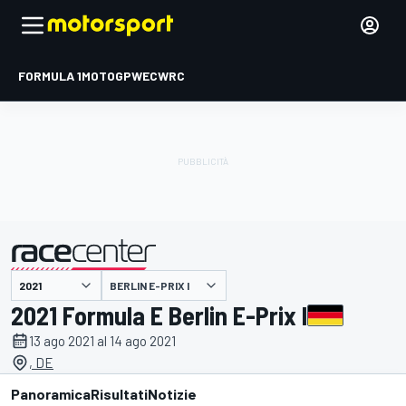
FORMULA 1
MOTOGP
WEC
WRC
BERLIN E-PRIX I
presentato da
2021 Formula E Berlin E-Prix I
13 ago 2021 al 14 ago 2021
, DE
Panoramica
Risultati
Notizie