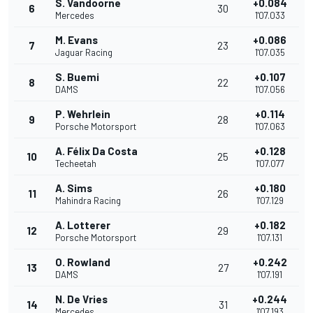
S. Vandoorne
+0.084
6
30
Mercedes
1'07.033
M. Evans
+0.086
7
23
Jaguar Racing
1'07.035
S. Buemi
+0.107
8
22
DAMS
1'07.056
P. Wehrlein
+0.114
9
28
Porsche Motorsport
1'07.063
A. Félix Da Costa
+0.128
10
25
Techeetah
1'07.077
A. Sims
+0.180
11
26
Mahindra Racing
1'07.129
A. Lotterer
+0.182
12
29
Porsche Motorsport
1'07.131
O. Rowland
+0.242
13
27
DAMS
1'07.191
N. De Vries
+0.244
14
31
Mercedes
1'07.193