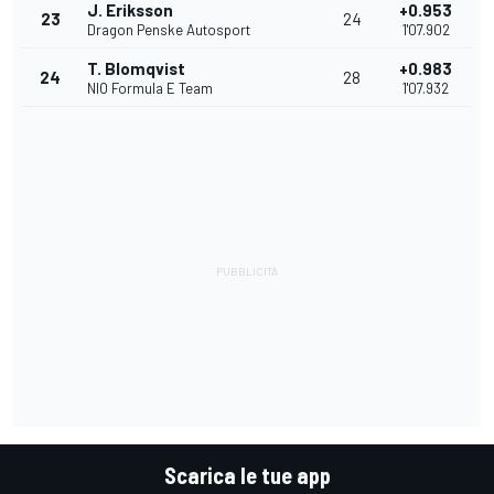
J. Eriksson
+0.953
23
24
Dragon Penske Autosport
1'07.902
T. Blomqvist
+0.983
24
28
NIO Formula E Team
1'07.932
Scarica le tue app