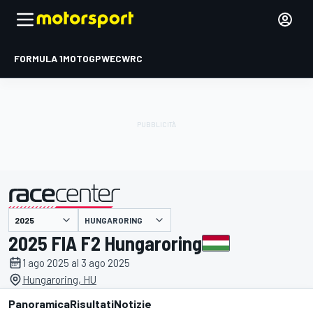
FORMULA 1
MOTOGP
WEC
WRC
HUNGARORING
presentato da
2025 FIA F2 Hungaroring
1 ago 2025 al 3 ago 2025
Hungaroring, HU
Panoramica
Risultati
Notizie