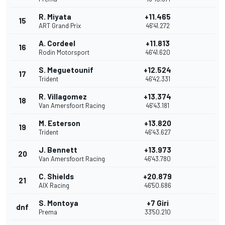
R. Miyata
+11.465
15
ART Grand Prix
46'41.272
A. Cordeel
+11.813
16
Rodin Motorsport
46'41.620
S. Meguetounif
+12.524
17
Trident
46'42.331
R. Villagomez
+13.374
18
Van Amersfoort Racing
46'43.181
M. Esterson
+13.820
19
Trident
46'43.627
J. Bennett
+13.973
20
Van Amersfoort Racing
46'43.780
C. Shields
+20.879
21
AIX Racing
46'50.686
S. Montoya
+7 Giri
dnf
Prema
33'50.210