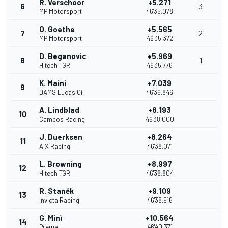
R. Verschoor
+5.271
6
3
MP Motorsport
46'35.078
O. Goethe
+5.565
7
2
MP Motorsport
46'35.372
D. Beganovic
+5.969
8
1
Hitech TGR
46'35.776
K. Maini
+7.039
9
DAMS Lucas Oil
46'36.846
A. Lindblad
+8.193
10
Campos Racing
46'38.000
J. Duerksen
+8.264
11
AIX Racing
46'38.071
L. Browning
+8.997
12
Hitech TGR
46'38.804
R. Staněk
+9.109
13
Invicta Racing
46'38.916
G. Minì
+10.564
14
Prema
46'40.371