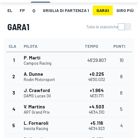
EL
FP
Q
GRIGLIA DI PARTENZA 1
GARA1
GIRO PIÙ V
GARA1
Tutte le statistiche
CLA
PILOTA
TEMPO
PUNTI
P. Martí
1
46'29.807
10
Campos Racing
A. Dunne
+0.225
2
8
Rodin Motorsport
46'30.032
J. Crawford
+1.964
3
6
DAMS Lucas Oil
46'31.771
V. Martins
+4.503
4
5
ART Grand Prix
46'34.310
L. Fornaroli
+5.116
5
4
Invicta Racing
46'34.923