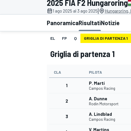
2025 FIA F2 Hungaroring
MOTOGP
WEC
|
1 ago 2025 al 3 ago 2025
Hungaroring,
Panoramica
Risultati
Notizie
EL
FP
Q
GRIGLIA DI PARTENZA 1
Griglia di partenza 1
CLA
PILOTA
WRC
P. Martí
1
Campos Racing
A. Dunne
2
Rodin Motorsport
A. Lindblad
3
Campos Racing
V. Martins