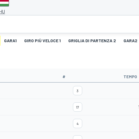
 HU
GARA1
GIRO PIÙ VELOCE 1
GRIGLIA DI PARTENZA 2
GARA2
#
TEMPO
3
17
4