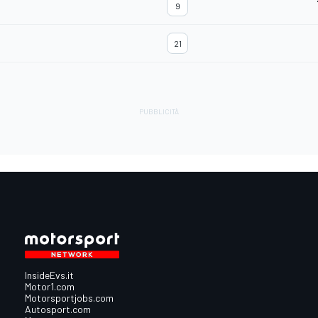
9
21
InsideEvs.it
Motor1.com
Motorsportjobs.com
Autosport.com