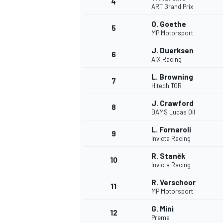
4
ART Grand Prix
O. Goethe
5
MP Motorsport
J. Duerksen
6
AIX Racing
L. Browning
7
Hitech TGR
J. Crawford
8
DAMS Lucas Oil
L. Fornaroli
9
Invicta Racing
R. Staněk
10
Invicta Racing
R. Verschoor
11
MP Motorsport
G. Minì
MONOPOSTO
12
Prema