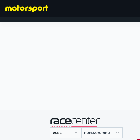
FORMULA 1
presentato da
HUNGARORING