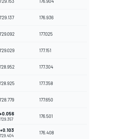
1'29.153
176.904
1'29.137
176.936
1'29.092
177.025
1'29.029
177.151
1'28.952
177.304
1'28.925
177.358
1'28.779
177.650
+0.056
176.501
1'29.357
+0.103
176.408
1'29.404