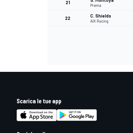
S. Montoya
21
Prema
C. Shields
22
AIX Racing
Scarica le tue app
ENDURANCE/GT