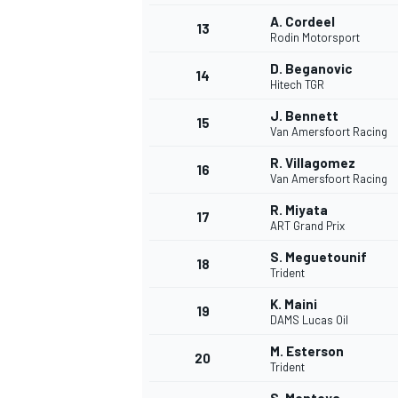
A. Cordeel
13
Rodin Motorsport
D. Beganovic
14
Hitech TGR
J. Bennett
15
Van Amersfoort Racing
R. Villagomez
16
Van Amersfoort Racing
R. Miyata
17
ART Grand Prix
S. Meguetounif
18
Trident
K. Maini
19
DAMS Lucas Oil
M. Esterson
20
Trident