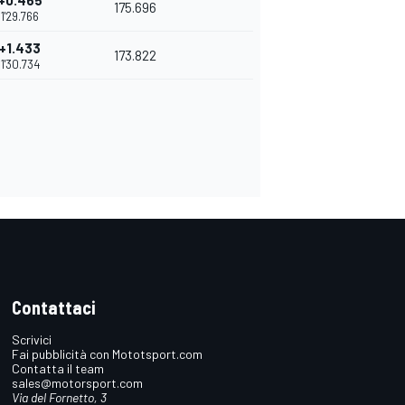
+0.465
175.696
1'29.766
+1.433
173.822
1'30.734
Contattaci
Scrivici
Fai pubblicità con Mototsport.com
Contatta il team
sales@motorsport.com
Via del Fornetto, 3