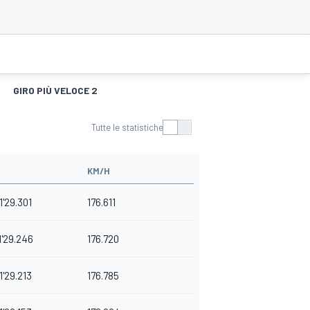
GIRO PIÙ VELOCE 2
Tutte le statistiche
KM/H
1'29.301
176.611
1'29.246
176.720
1'29.213
176.785