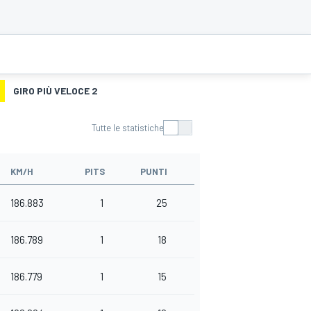
GIRO PIÙ VELOCE 2
Tutte le statistiche
KM/H
PITS
PUNTI
186.883
1
25
186.789
1
18
186.779
1
15