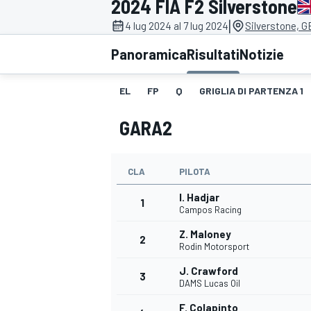
2024 FIA F2 Silverstone
MOTOGP
WEC
|
4 lug 2024 al 7 lug 2024
Silverstone, G
Panoramica
Risultati
Notizie
EL
FP
Q
GRIGLIA DI PARTENZA 1
GARA2
CLA
PILOTA
WRC
I. Hadjar
1
Campos Racing
Z. Maloney
2
Rodin Motorsport
J. Crawford
3
DAMS Lucas Oil
F. Colapinto