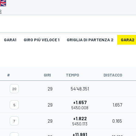
B
GARA1
GIRO PIÙ VELOCE 1
GRIGLIA DI PARTENZA 2
GARA2
#
GIRI
TEMPO
DISTACCO
29
54'48.351
20
+1.657
29
1.657
5
54'50.008
+1.822
29
0.165
7
54'50.173
+11.991