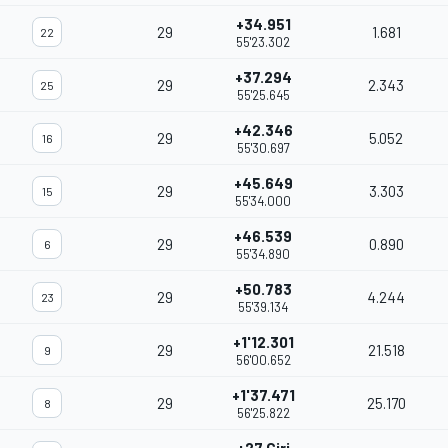
+34.951
29
1.681
22
55'23.302
+37.294
29
2.343
25
55'25.645
+42.346
29
5.052
16
55'30.697
+45.649
29
3.303
15
55'34.000
+46.539
29
0.890
6
55'34.890
+50.783
29
4.244
23
55'39.134
+1'12.301
29
21.518
9
56'00.652
+1'37.471
29
25.170
8
56'25.822