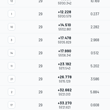
29
10.169
12
55'00.342
+12.228
29
0.237
1
55'00.579
+14.510
29
2.282
10
55'02.861
+17.478
29
2.968
3
55'05.829
+17.990
29
0.512
14
55'06.341
+23.192
29
5.202
11
55'11.543
+26.778
29
3.586
21
55'15.129
+32.662
29
5.884
2
55'21.013
+33.270
29
0.608
17
55'21.621