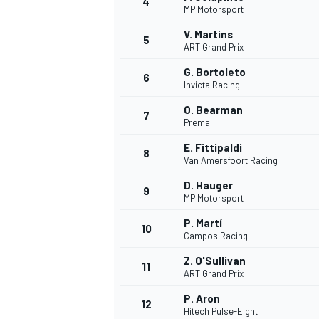
4
MP Motorsport
V. Martins
5
ART Grand Prix
G. Bortoleto
6
Invicta Racing
O. Bearman
7
Prema
E. Fittipaldi
8
Van Amersfoort Racing
D. Hauger
9
MP Motorsport
P. Martí
10
Campos Racing
Z. O'Sullivan
11
ART Grand Prix
P. Aron
MONOPOSTO
12
Hitech Pulse-Eight