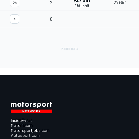
+27 Giri
2
27 Giri
24
4'50.549
0
4
InsideEvs.it
Motor1.com
Motorsportjobs.com
Autosport.com