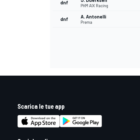
J. Duerksen
dnf
PHM AIX Racing
A. Antonelli
dnf
Prema
Scarica le tue app
ENDURANCE/GT