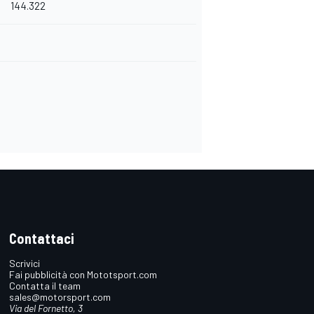
144.322
Contattaci
Scrivici
Fai pubblicità con Mototsport.com
Contatta il team
sales@motorsport.com
Via del Fornetto, 3