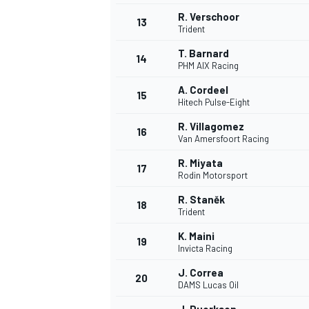
R. Verschoor
13
Trident
T. Barnard
14
PHM AIX Racing
A. Cordeel
15
Hitech Pulse-Eight
R. Villagomez
16
Van Amersfoort Racing
R. Miyata
17
Rodin Motorsport
R. Staněk
18
Trident
K. Maini
19
Invicta Racing
J. Correa
20
DAMS Lucas Oil