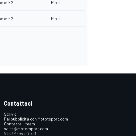
ome F2
Pirelli
ome F2
Pirelli
Contattaci
Scrivici
Fai pubblicità con Mototsport.com
Contatta il team
sales@motorsport.com
Via del Fornetto, 3