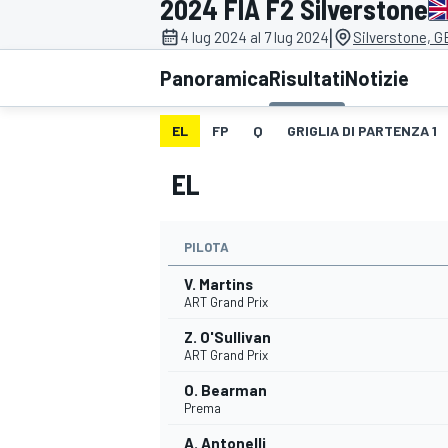
2024 FIA F2 Silverstone
MOTOGP
WEC
|
4 lug 2024 al 7 lug 2024
Silverstone, G
Panoramica
Risultati
Notizie
EL
FP
Q
GRIGLIA DI PARTENZA 1
EL
PILOTA
WRC
V. Martins
ART Grand Prix
Z. O'Sullivan
ART Grand Prix
O. Bearman
Prema
A. Antonelli