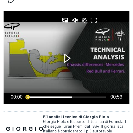
00:00
00:53
F.1 analisi tecnica di Giorgio Piola
Giorgio Piola è l’esperto di tecnica di Formula 1
che segue i Gran Premi dal 1964. Il giornalista
italiano è considerato il più autorevole