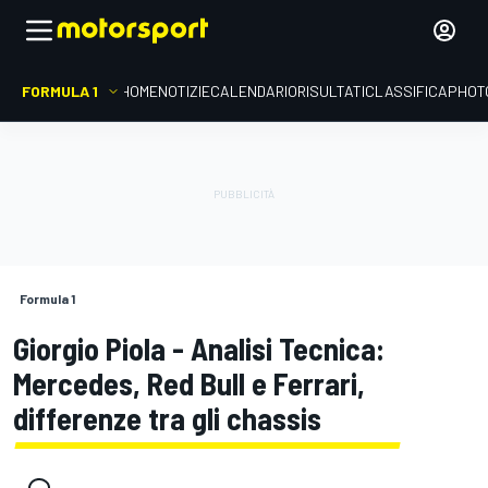
FORMULA 1
HOME
NOTIZIE
CALENDARIO
RISULTATI
CLASSIFICA
PHOT
Formula 1
Giorgio Piola - Analisi Tecnica:
Mercedes, Red Bull e Ferrari,
differenze tra gli chassis