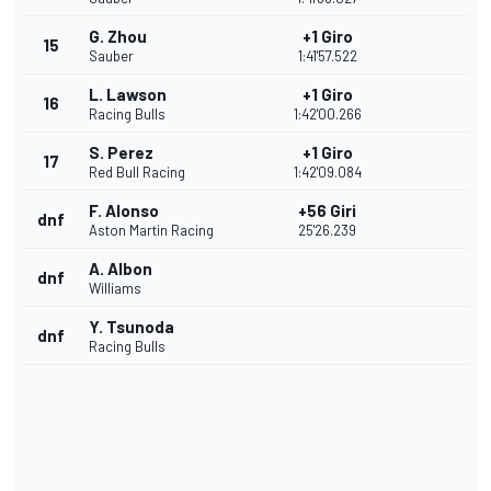
G. Zhou
+1 Giro
15
Sauber
1:41'57.522
L. Lawson
+1 Giro
16
Racing Bulls
1:42'00.266
S. Perez
+1 Giro
17
Red Bull Racing
1:42'09.084
F. Alonso
+56 Giri
dnf
Aston Martin Racing
25'26.239
A. Albon
dnf
Williams
Y. Tsunoda
dnf
Racing Bulls