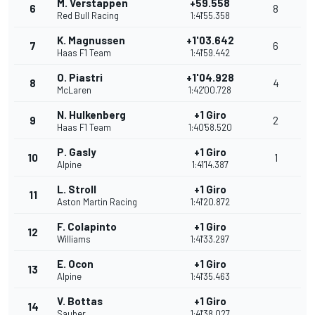
M. Verstappen
+59.558
6
8
Red Bull Racing
1:41'55.358
K. Magnussen
+1'03.642
7
6
Haas F1 Team
1:41'59.442
O. Piastri
+1'04.928
8
4
McLaren
1:42'00.728
N. Hulkenberg
+1 Giro
9
2
Haas F1 Team
1:40'58.520
P. Gasly
+1 Giro
10
1
Alpine
1:41'14.387
L. Stroll
+1 Giro
11
Aston Martin Racing
1:41'20.872
F. Colapinto
+1 Giro
12
Williams
1:41'33.297
E. Ocon
+1 Giro
13
Alpine
1:41'35.463
V. Bottas
+1 Giro
14
Sauber
1:41'38.027