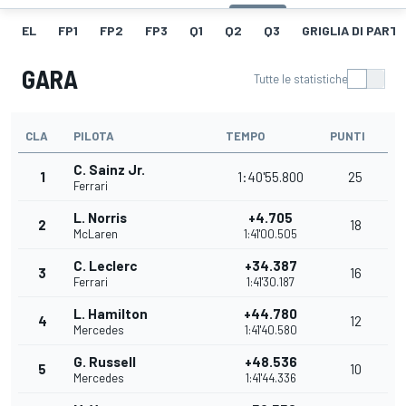
EL
FP1
FP2
FP3
Q1
Q2
Q3
GRIGLIA DI PART
GARA
Tutte le statistiche
CLA
PILOTA
TEMPO
PUNTI
C. Sainz Jr.
1
1:40'55.800
25
Ferrari
L. Norris
+4.705
2
18
McLaren
1:41'00.505
C. Leclerc
+34.387
3
16
Ferrari
1:41'30.187
L. Hamilton
+44.780
4
12
Mercedes
1:41'40.580
G. Russell
+48.536
5
10
Mercedes
1:41'44.336