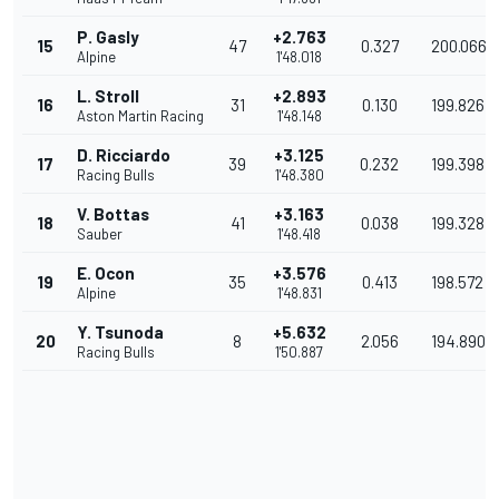
P. Gasly
+2.763
15
47
0.327
200.066
Alpine
1'48.018
L. Stroll
+2.893
16
31
0.130
199.826
Aston Martin Racing
1'48.148
D. Ricciardo
+3.125
17
39
0.232
199.398
Racing Bulls
1'48.380
V. Bottas
+3.163
18
41
0.038
199.328
Sauber
1'48.418
E. Ocon
+3.576
19
35
0.413
198.572
Alpine
1'48.831
Y. Tsunoda
+5.632
20
8
2.056
194.890
Racing Bulls
1'50.887