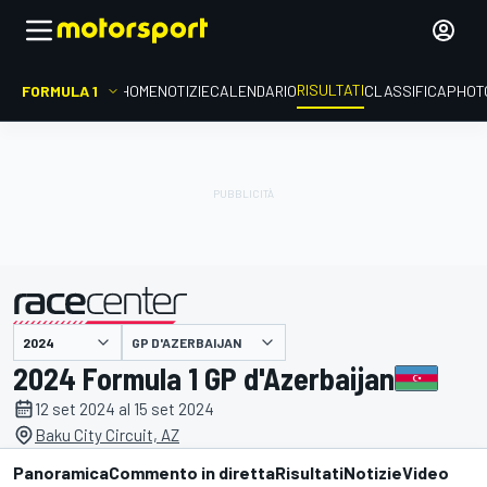
RISULTATI
FORMULA 1
HOME
NOTIZIE
CALENDARIO
CLASSIFICA
PHOT
GP D'AZERBAIJAN
presentato da
2024 Formula 1 GP d'Azerbaijan
12 set 2024 al 15 set 2024
Baku City Circuit, AZ
Panoramica
Commento in diretta
Risultati
Notizie
Video