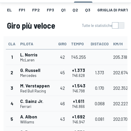
EL
FP1
FP2
FP3
Q1
Q2
Q3
GRIGLIA DI PART
Giro più veloce
Tutte le statistiche
CLA
PILOTA
GIRO
TEMPO
DISTACCO
KM/H
L. Norris
1
42
1'45.255
205.318
McLaren
G. Russell
+1.373
2
45
1.373
202.674
Mercedes
1'46.628
M. Verstappen
+1.543
3
42
0.170
202.352
Red Bull Racing
1'46.798
C. Sainz Jr.
+1.611
4
46
0.068
202.223
Ferrari
1'46.866
A. Albon
+1.692
5
43
0.081
202.070
Williams
1'46.947