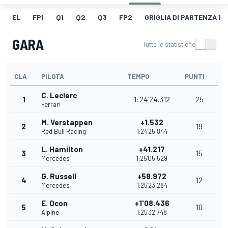
EL
FP1
Q1
Q2
Q3
FP2
GRIGLIA DI PARTENZA 1
GARA
Tutte le statistiche
CLA
PILOTA
TEMPO
PUNTI
C. Leclerc
1
1:24'24.312
25
Ferrari
M. Verstappen
+1.532
2
19
Red Bull Racing
1:24'25.844
L. Hamilton
+41.217
3
15
Mercedes
1:25'05.529
G. Russell
+58.972
4
12
Mercedes
1:25'23.284
E. Ocon
+1'08.436
5
10
Alpine
1:25'32.748