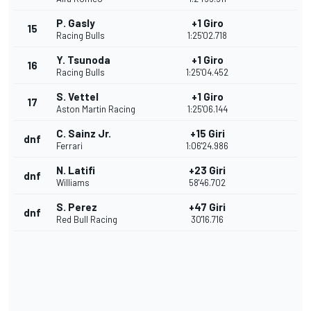
P. Gasly
+1 Giro
15
Racing Bulls
1:25'02.718
Y. Tsunoda
+1 Giro
16
Racing Bulls
1:25'04.452
S. Vettel
+1 Giro
17
Aston Martin Racing
1:25'06.144
C. Sainz Jr.
+15 Giri
dnf
Ferrari
1:06'24.986
N. Latifi
+23 Giri
dnf
Williams
58'46.702
S. Perez
+47 Giri
dnf
Red Bull Racing
30'16.716