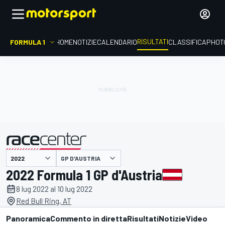
RISULTATI
FORMULA 1
HOME
NOTIZIE
CALENDARIO
CLASSIFICA
PHOT
GP D'AUSTRIA
presentato da
2022 Formula 1 GP d'Austria
8 lug 2022 al 10 lug 2022
Red Bull Ring, AT
Panoramica
Commento in diretta
Risultati
Notizie
Video