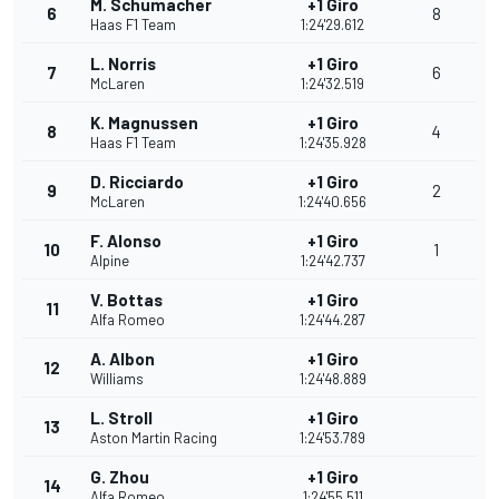
M. Schumacher
+1 Giro
6
8
Haas F1 Team
1:24'29.612
L. Norris
+1 Giro
7
6
McLaren
1:24'32.519
K. Magnussen
+1 Giro
8
4
Haas F1 Team
1:24'35.928
D. Ricciardo
+1 Giro
9
2
McLaren
1:24'40.656
F. Alonso
+1 Giro
10
1
Alpine
1:24'42.737
V. Bottas
+1 Giro
11
Alfa Romeo
1:24'44.287
A. Albon
+1 Giro
12
Williams
1:24'48.889
L. Stroll
+1 Giro
13
Aston Martin Racing
1:24'53.789
G. Zhou
+1 Giro
14
Alfa Romeo
1:24'55.511