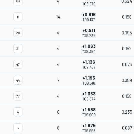
4
0.524
63
1'08.979
+0.816
14
0.158
11
1'09.137
+0.911
4
0.095
20
1'09.232
+1.063
4
0.152
31
1'09.384
+1.136
4
0.073
47
1'09.457
+1.195
7
0.059
44
1'09.516
+1.353
4
0.158
77
1'09.674
+1.588
8
0.235
4
1'09.909
+1.675
8
0.087
3
1'09.996