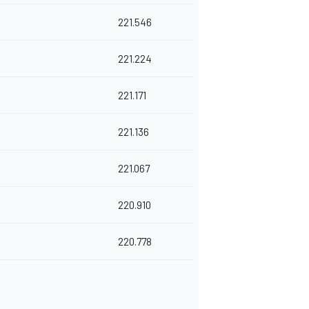
221.546
221.224
221.171
221.136
221.067
220.910
220.778