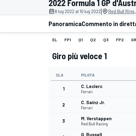
2022 Formula 1 GP d'Austr
MOTOGP
WEC
|
8 lug 2022 al 10 lug 2022
Red Bull Ring,
Panoramica
Commento in dirett
EL
FP1
Q1
Q2
Q3
FP2
GR
Giro più veloce 1
CLA
PILOTA
WRC
C. Leclerc
1
Ferrari
C. Sainz Jr.
2
Ferrari
M. Verstappen
3
Red Bull Racing
G. Russell