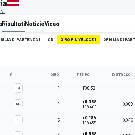
ia
 AT
a
Risultati
Notizie
Video
IGLIA DI PARTENZA 1
QR
GIRO PIÙ VELOCE 1
GRIGLIA DI PAR
#
GIRO
TEMPO
DISTACCO
4
1'08.321
16
+0.088
4
0.088
55
1'08.409
+0.134
5
0.046
1
1'08.455
+0.658