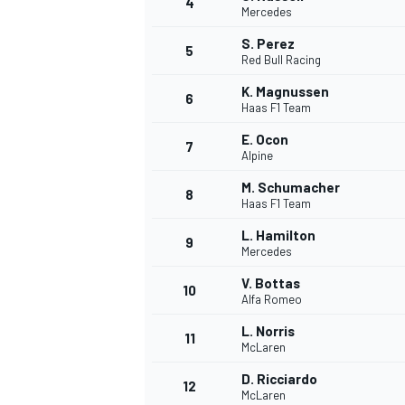
4
Mercedes
S. Perez
5
Red Bull Racing
K. Magnussen
6
Haas F1 Team
E. Ocon
7
Alpine
M. Schumacher
8
Haas F1 Team
L. Hamilton
9
Mercedes
V. Bottas
10
Alfa Romeo
L. Norris
11
McLaren
D. Ricciardo
MONOPOSTO
12
McLaren