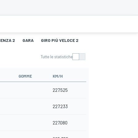
TENZA 2
GARA
GIRO PIÙ VELOCE 2
Tutte le statistiche
GOMME
KM/H
227.525
227.233
227.080