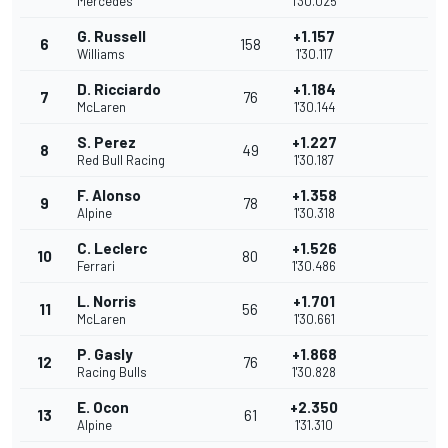
Mercedes
1'30.025
G. Russell
+1.157
6
158
Williams
1'30.117
D. Ricciardo
+1.184
7
76
McLaren
1'30.144
S. Perez
+1.227
8
49
Red Bull Racing
1'30.187
F. Alonso
+1.358
9
78
Alpine
1'30.318
C. Leclerc
+1.526
10
80
Ferrari
1'30.486
L. Norris
+1.701
11
56
McLaren
1'30.661
P. Gasly
+1.868
12
76
Racing Bulls
1'30.828
E. Ocon
+2.350
13
61
Alpine
1'31.310