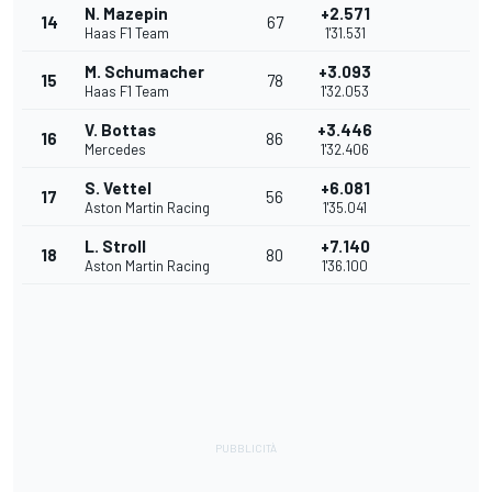
N. Mazepin
+2.571
14
67
Haas F1 Team
1'31.531
M. Schumacher
+3.093
15
78
Haas F1 Team
1'32.053
V. Bottas
+3.446
16
86
Mercedes
1'32.406
S. Vettel
+6.081
17
56
Aston Martin Racing
1'35.041
L. Stroll
+7.140
18
80
Aston Martin Racing
1'36.100