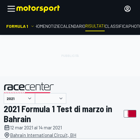
RISULTATI
FORMULA 1
HOME
NOTIZIE
CALENDARIO
CLASSIFICA
PHOT
presentato da
2021 Formula 1 Test di marzo in
Bahrain
12 mar 2021 al 14 mar 2021
Bahrain International Circuit, BH