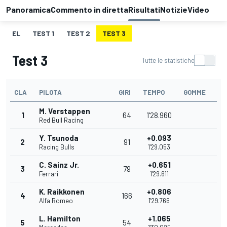
Panoramica
Commento in diretta
Risultati
Notizie
Video
EL
TEST 1
TEST 2
TEST 3
Test 3
Tutte le statistiche
CLA
PILOTA
GIRI
TEMPO
GOMME
M. Verstappen
1
64
1'28.960
Red Bull Racing
Y. Tsunoda
+0.093
2
91
Racing Bulls
1'29.053
C. Sainz Jr.
+0.651
3
79
Ferrari
1'29.611
K. Raikkonen
+0.806
4
166
Alfa Romeo
1'29.766
L. Hamilton
+1.065
5
54