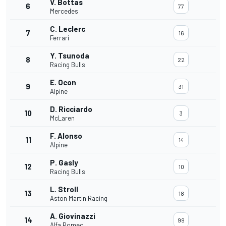
V. Bottas
6
77
Mercedes
C. Leclerc
7
16
Ferrari
Y. Tsunoda
8
22
Racing Bulls
E. Ocon
9
31
Alpine
D. Ricciardo
10
3
McLaren
F. Alonso
11
14
Alpine
P. Gasly
12
10
Racing Bulls
L. Stroll
13
18
Aston Martin Racing
A. Giovinazzi
14
99
Alfa Romeo