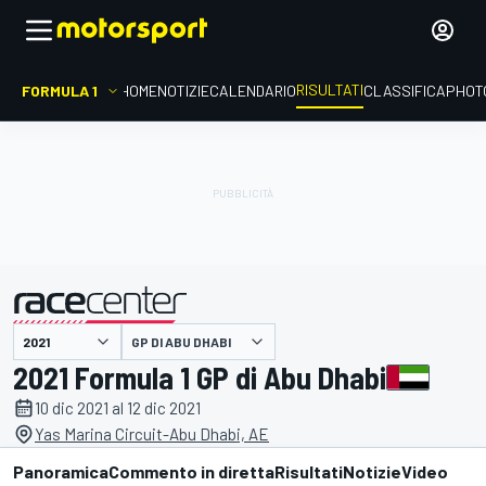
RISULTATI
FORMULA 1
HOME
NOTIZIE
CALENDARIO
CLASSIFICA
PHOT
GP DI ABU DHABI
presentato da
2021 Formula 1 GP di Abu Dhabi
10 dic 2021 al 12 dic 2021
Yas Marina Circuit-Abu Dhabi, AE
Panoramica
Commento in diretta
Risultati
Notizie
Video