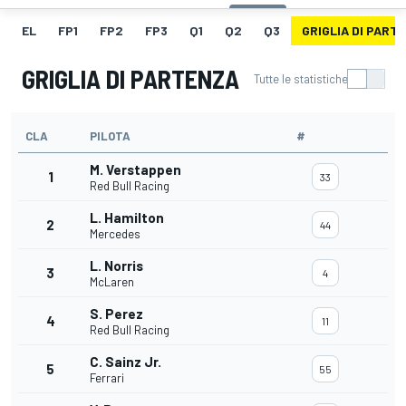
EL
FP1
FP2
FP3
Q1
Q2
Q3
GRIGLIA DI PART
GRIGLIA DI PARTENZA
Tutte le statistiche
CLA
PILOTA
#
M. Verstappen
1
33
Red Bull Racing
L. Hamilton
2
44
Mercedes
L. Norris
3
4
McLaren
S. Perez
4
11
Red Bull Racing
C. Sainz Jr.
5
55
Ferrari