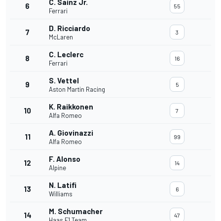
C. Sainz Jr.
6
55
Ferrari
D. Ricciardo
7
3
McLaren
C. Leclerc
8
16
Ferrari
S. Vettel
9
5
Aston Martin Racing
K. Raikkonen
10
7
Alfa Romeo
A. Giovinazzi
11
99
Alfa Romeo
F. Alonso
12
14
Alpine
N. Latifi
13
6
Williams
M. Schumacher
14
47
Haas F1 Team