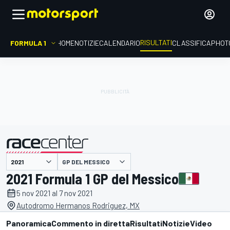
RISULTATI
FORMULA 1
HOME
NOTIZIE
CALENDARIO
CLASSIFICA
PHOT
GP DEL MESSICO
presentato da
2021 Formula 1 GP del Messico
5 nov 2021 al 7 nov 2021
Autodromo Hermanos Rodriguez, MX
Panoramica
Commento in diretta
Risultati
Notizie
Video