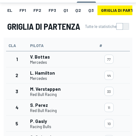
EL
FP1
FP2
FP3
Q1
Q2
Q3
GRIGLIA DI PART
GRIGLIA DI PARTENZA
Tutte le statistiche
CLA
PILOTA
#
V. Bottas
1
77
Mercedes
L. Hamilton
2
44
Mercedes
M. Verstappen
3
33
Red Bull Racing
S. Perez
4
11
Red Bull Racing
P. Gasly
5
10
Racing Bulls