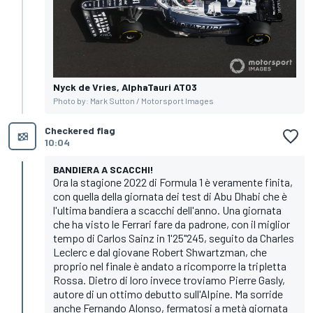
Nyck de Vries, AlphaTauri AT03
Photo by: Mark Sutton / Motorsport Images
Checkered flag
10:04
BANDIERA A SCACCHI!
Ora la stagione 2022 di Formula 1 è veramente finita,
con quella della giornata dei test di Abu Dhabi che è
l'ultima bandiera a scacchi dell'anno. Una giornata
che ha visto le Ferrari fare da padrone, con il miglior
tempo di Carlos Sainz in 1'25"245, seguito da Charles
Leclerc e dal giovane Robert Shwartzman, che
proprio nel finale è andato a ricomporre la tripletta
Rossa. Dietro di loro invece troviamo Pierre Gasly,
autore di un ottimo debutto sull'Alpine. Ma sorride
anche Fernando Alonso, fermatosi a metà giornata