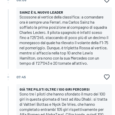
SAINZ È IL NUOVO LEADER
Scossone al vertice della classifica: a comandare
ora è sempre una Ferrari, ma Carlos Sainz ha
soffiato la prima posizione al compagno di squadra
Charles Leclerc. Il pilota spagnolo è infatti sceso
fino a 1'25"245, staccando di poco più di un decimo il
monegasco dal quale ha rilevato il volante della F1-75
nel pomeriggio. Dunque, è tripletta Rossa al vertice,
mentre si affaccia nella top 10 anche Lewis
Hamilton, ora nono con la sua Mercedes con un
tempo di 1'27"043 e 20 tornate all'attivo.
07:45
GIÀ TRE PILOTI OLTRE I 100 GIRI PERCORSI
Sono tre i piloti che hanno sfondato il muro dei 100
giri in questa giornata di test ad Abu Dhabi: si tratta
di Valtteri Bottas e Nyck De Vries, che hanno
completato entrambi 105 giri rispettivamente per
Alfa Romeo ed AlphaTauri. Cifra tonda, quindi 100