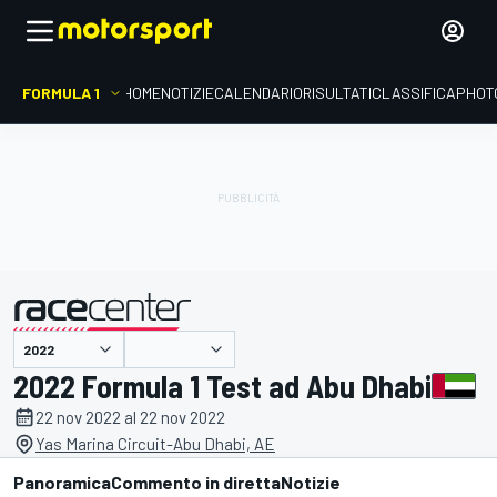
FORMULA 1
HOME
NOTIZIE
CALENDARIO
RISULTATI
CLASSIFICA
PHOT
presentato da
2022 Formula 1 Test ad Abu Dhabi
22 nov 2022 al 22 nov 2022
Yas Marina Circuit-Abu Dhabi, AE
Panoramica
Commento in diretta
Notizie