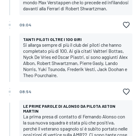
mondo Max Verstappen che lo precede ed infilandosi
davanti alla Ferrari di Robert Shwartzman.
09:04
TANTI PILOTI OLTRE I 100 GIRI
Si allarga sempre di più il club dei piloti che hanno
completato più di 100. Ai già citati Valtteri Bottas,
Nyck De Vries ed Oscar Piastri, si sono aggiunti Alex
Albon, Robert Shwartzman, Pierre Gasly, Lando
Norris, Yuki Tsunoda, Frederik Vesti, Jack Doohan e
Theo Pourchaire.
08:54
LE PRIME PAROLE DI ALONSO DA PILOTA ASTON
MARTIN
La prima presa di contatto di Fernando Alonso con
la sua nuova squadra è stata più che positiva,
perché il veterano spagnolo si è subito portato nelle
posizioni di vertice sulla AMR22. Ci sono tante cose