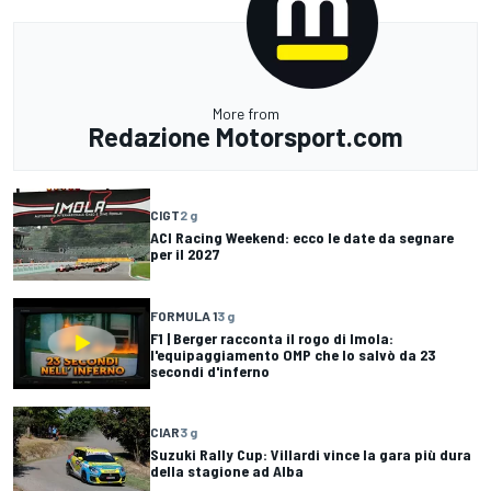
More from
Redazione Motorsport.com
CIGT
2 g
ACI Racing Weekend: ecco le date da segnare
per il 2027
FORMULA 1
3 g
F1 | Berger racconta il rogo di Imola:
l'equipaggiamento OMP che lo salvò da 23
secondi d'inferno
CIAR
3 g
Suzuki Rally Cup: Villardi vince la gara più dura
della stagione ad Alba