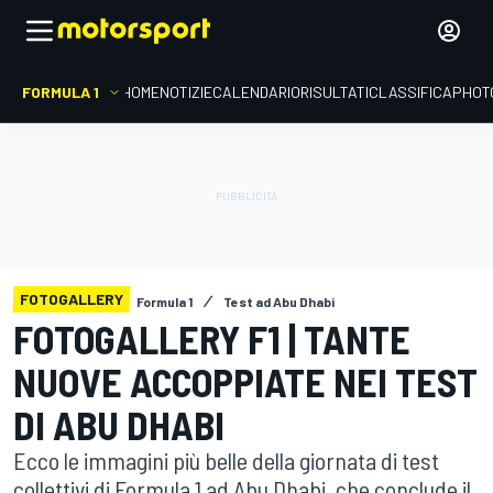
FORMULA 1
HOME
NOTIZIE
CALENDARIO
RISULTATI
CLASSIFICA
PHOT
FOTOGALLERY
Formula 1
Test ad Abu Dhabi
FOTOGALLERY F1 | TANTE
NUOVE ACCOPPIATE NEI TEST
DI ABU DHABI
Ecco le immagini più belle della giornata di test
collettivi di Formula 1 ad Abu Dhabi, che conclude il