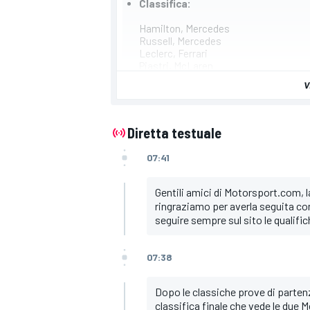
Classifica:
Hamilton, Mercedes
Russell, Mercedes
Leclerc, Ferrari
Piastri, McLaren
Norris, McLaren
V
Verstappen, Red Bull
Sainz, Ferrari
Albon, Williams
Colapinto, Williams
Diretta testuale
Alonso, Aston Martin
07:41
Gentili amici di Motorsport.com, l
ringraziamo per averla seguita co
seguire sempre sul sito le qualifich
07:38
Dopo le classiche prove di partenza 
classifica finale che vede le due M