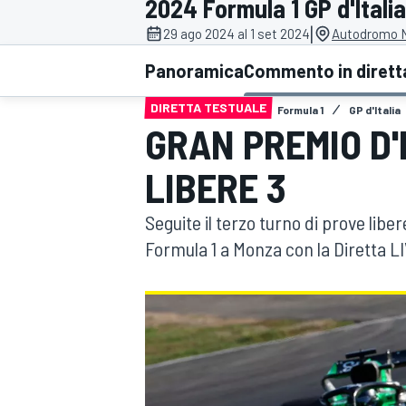
2024 Formula 1 GP d'Italia
MOTOGP
WEC
|
29 ago 2024 al 1 set 2024
Autodromo N
Panoramica
Commento in dirett
DIRETTA TESTUALE
Formula 1
GP d'Italia
GRAN PREMIO D'I
LIBERE 3
Seguite il terzo turno di prove libe
WRC
Formula 1 a Monza con la Diretta 