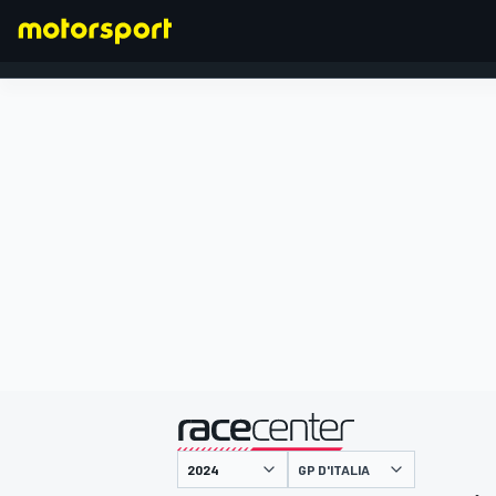
FORMULA 1
presentato da
GP D'ITALIA