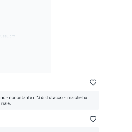
ono - nonostante i 1"3 di distacco -, ma che ha
inale.