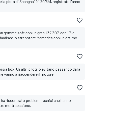
ella pista di Shanghai è 1'30"641, registrato l'anno
on gomme soft con un gran 1'32"807, con 1"5 di
 ribadisce lo strapotere Mercedes con un ottimo
sia box. Gli altri piloti lo evitano passando dalla
ine vanno a riaccendere il motore.
s ha riscontrato problemi tecnici che hanno
ltre metà sessione.