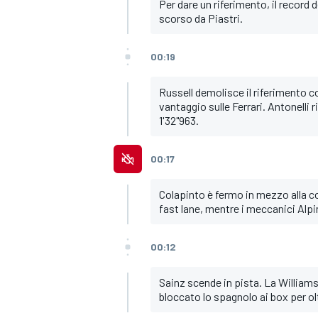
Per dare un riferimento, il record d
scorso da Piastri.
00:19
Russell demolisce il riferimento c
vantaggio sulle Ferrari. Antonelli
1'32"963.
00:17
Colapinto è fermo in mezzo alla cor
fast lane, mentre i meccanici Alp
00:12
RALLY
Sainz scende in pista. La William
bloccato lo spagnolo ai box per o