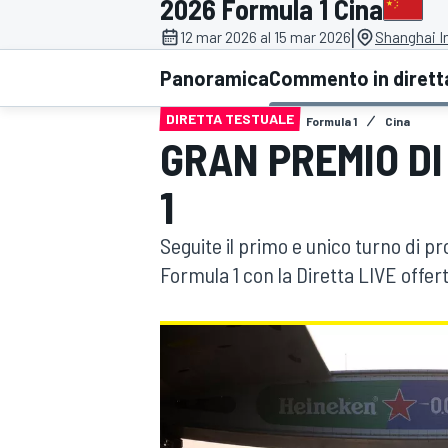
2026 Formula 1 Cina
MOTOGP
WEC
|
12 mar 2026 al 15 mar 2026
Shanghai In
Panoramica
Commento in dirett
DIRETTA TESTUALE
Formula 1
Cina
GRAN PREMIO DI 
1
Seguite il primo e unico turno di pr
WRC
Formula 1 con la Diretta LIVE offe