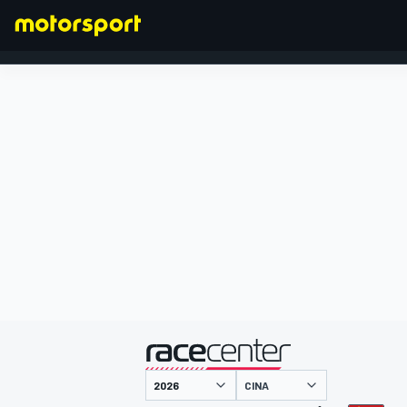
FORMULA 1
presentato da
CINA