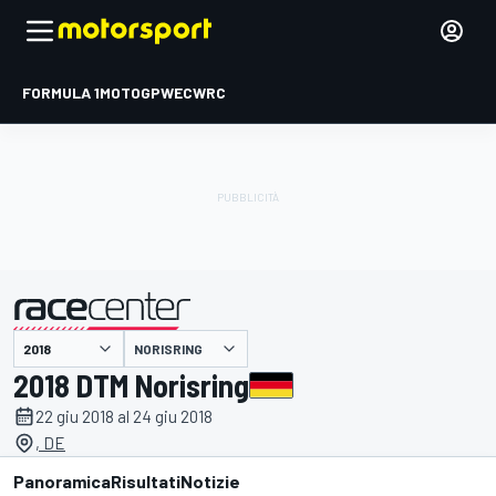
FORMULA 1
MOTOGP
WEC
WRC
NORISRING
presentato da
2018 DTM Norisring
22 giu 2018 al 24 giu 2018
, DE
Panoramica
Risultati
Notizie