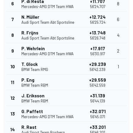
P. di Resta
+11.707
6
8
Mercedes-AMG DTM Team HWA
56'24.707
N. Müller
+12.724
7
6
Audi Sport Team Abt Sportsline
56'25.724
R. Frijns
+13.748
8
4
Audi Sport Team Abt Sportsline
56'26.748
P. Wehrlein
+17.917
9
2
Mercedes-AMG DTM Team HWA
56'30.917
T. Glock
+29.239
10
1
BMW Team RMG
56'42.239
P. Eng
+29.559
11
BMW Team RBM
56'42.559
J. Eriksson
+31.139
12
BMW Team RBM
56'44.139
G. Paffett
+32.071
13
Mercedes-AMG DTM Team HWA
56'45.071
R. Rast
+33.201
14
Audi Sport Team Rosberg
56'46.201