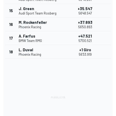
J. Green
+35.547
15
Audi Sport Team Rosberg
56'48.547
M. Rockenfeller
+37.893
16
Phoenix Racing
56'50.893
A. Farfus
+47.521
17
BMW Team RMG
57'00.521
L. Duval
+1 Giro
18
Phoenix Racing
56'33.919