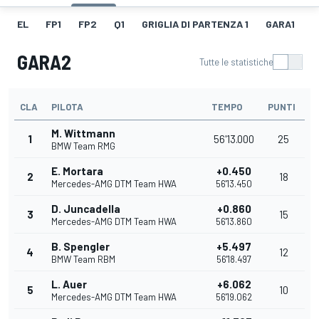
EL
FP1
FP2
Q1
GRIGLIA DI PARTENZA 1
GARA1
F
GARA2
Tutte le statistiche
CLA
PILOTA
TEMPO
PUNTI
M. Wittmann
1
56'13.000
25
BMW Team RMG
E. Mortara
+0.450
2
18
Mercedes-AMG DTM Team HWA
56'13.450
D. Juncadella
+0.860
3
15
Mercedes-AMG DTM Team HWA
56'13.860
B. Spengler
+5.497
4
12
BMW Team RBM
56'18.497
L. Auer
+6.062
5
10
Mercedes-AMG DTM Team HWA
56'19.062